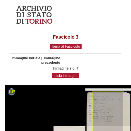
Fascicolo 3
Torna al Fascicolo
Immagine iniziale
|
Immagine
precedente
Immagine
7
di
7
Lista immagini