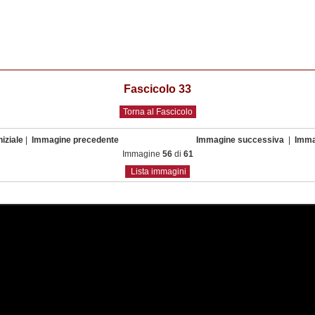
Fascicolo 33
Torna al Fascicolo
iziale
|
Immagine precedente
Immagine successiva
|
Imma
Immagine
56
di
61
Lista immagini