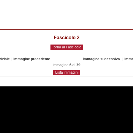
Fascicolo 2
Torna al Fascicolo
iziale
|
Immagine precedente
Immagine successiva
|
Imma
Immagine
6
di
39
Lista immagini