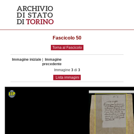
Fascicolo 50
Torna al Fascicolo
Immagine iniziale
|
Immagine
precedente
Immagine
3
di
3
Lista immagini