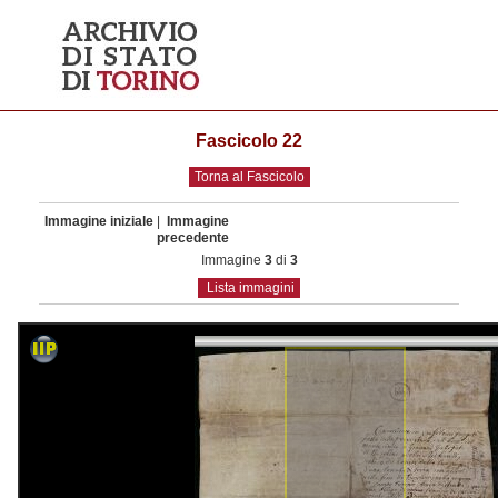
Fascicolo 22
Torna al Fascicolo
Immagine iniziale
|
Immagine
precedente
Immagine
3
di
3
Lista immagini