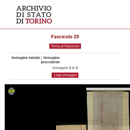
Fascicolo 29
Torna al Fascicolo
Immagine iniziale
|
Immagine
precedente
Immagine
3
di
3
Lista immagini