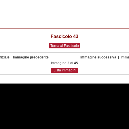
Fascicolo 43
Torna al Fascicolo
iziale
|
Immagine precedente
Immagine successiva
|
Imma
Immagine
2
di
45
Lista immagini