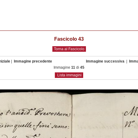
Fascicolo 43
Torna al Fascicolo
iziale
|
Immagine precedente
Immagine successiva
|
Imma
Immagine
11
di
45
Lista immagini