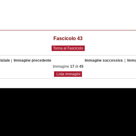
Fascicolo 43
Torna al Fascicolo
iziale
|
Immagine precedente
Immagine successiva
|
Imma
Immagine
17
di
45
Lista immagini