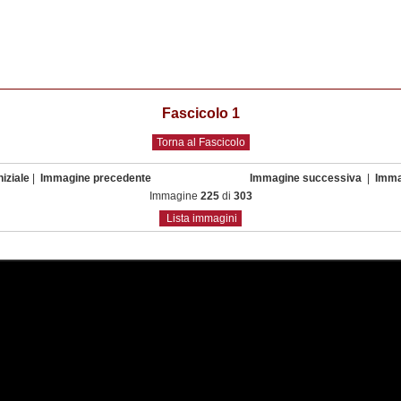
Fascicolo 1
Torna al Fascicolo
iziale
|
Immagine precedente
Immagine successiva
|
Imma
Immagine
225
di
303
Lista immagini