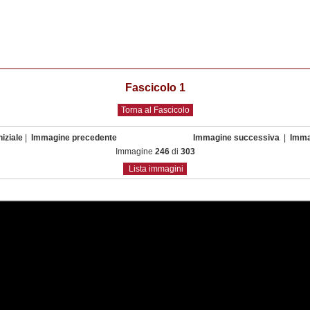
Fascicolo 1
Torna al Fascicolo
iziale
|
Immagine precedente
Immagine successiva
|
Imma
Immagine
246
di
303
Lista immagini