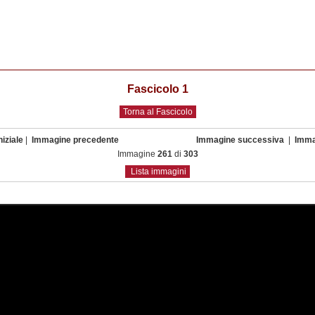
Fascicolo 1
Torna al Fascicolo
iziale
|
Immagine precedente
Immagine successiva
|
Imma
Immagine
261
di
303
Lista immagini