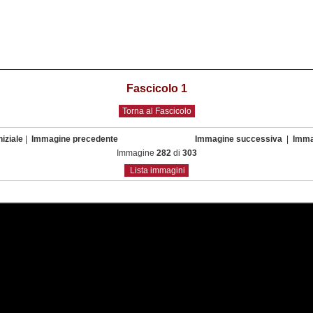
Fascicolo 1
Torna al Fascicolo
iziale
|
Immagine precedente
Immagine successiva
|
Imma
Immagine
282
di
303
Lista immagini