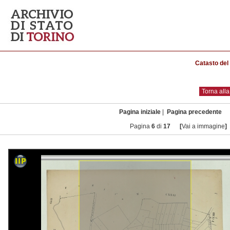
Catasto de
Torna all
Pagina iniziale
|
Pagina precedente
Pagina
6
di
17
[
Vai a immagine
]