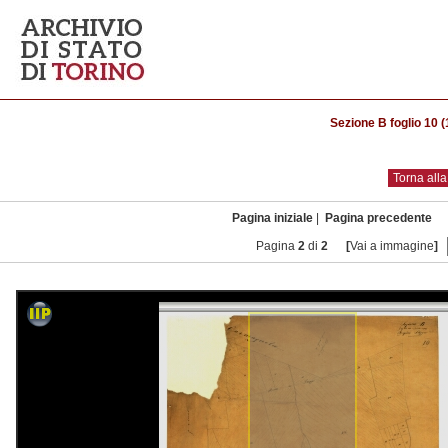
Sezione B foglio 10 
Torna all
Pagina iniziale
|
Pagina precedente
Pagina
2
di
2
[
Vai a immagine
]