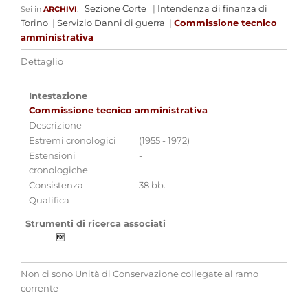
Sezione Corte
|
Intendenza di finanza di
Sei in
ARCHIVI
:
Torino
|
Servizio Danni di guerra
|
Commissione tecnico
amministrativa
Dettaglio
Intestazione
Commissione tecnico amministrativa
Descrizione
-
Estremi cronologici
(1955 - 1972)
Estensioni
-
cronologiche
Consistenza
38 bb.
Qualifica
-
Strumenti di ricerca associati
Intendenza di Finanza-Servizio danni di guerra
[Inventario n. 297]
Non ci sono Unità di Conservazione collegate al ramo
corrente