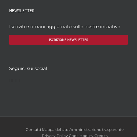
NEWSLETTER
Iscriviti e rimani aggiornato sulle nostre iniziative
ISCRIZIONE NEWSLETTER
Seguici sui social
Facebook
Twitter
YouTube
Instagram
Contatti
Mappa del sito
Amministrazione trasparente
Privacy Policy
Cookie policy
Credits