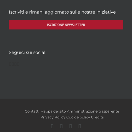
Iscriviti e rimani aggiornato sulle nostre iniziative
ISCRIZIONE NEWSLETTER
Seguici sui social
Facebook
Twitter
YouTube
Instagram
Contatti
Mappa del sito
Amministrazione trasparente
Privacy Policy
Cookie policy
Credits
Facebook
Twitter
YouTube
Instagram