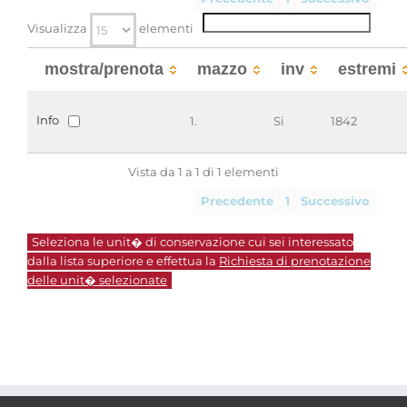
Visualizza
elementi
mostra/prenota
mazzo
inv
estremi
Info
1.
Si
1842
Vista da 1 a 1 di 1 elementi
Precedente
1
Successivo
Seleziona le unit� di conservazione cui sei interessato
dalla lista superiore e effettua la
Richiesta di prenotazione
delle unit� selezionate