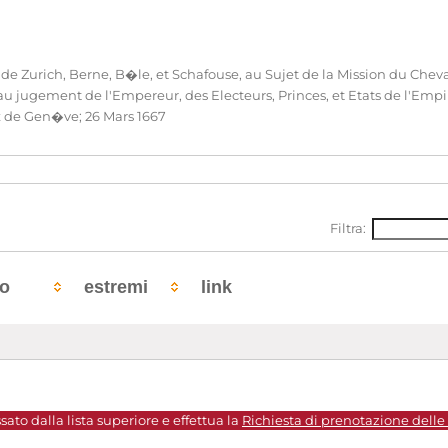
 de Zurich, Berne, B�le, et Schafouse, au Sujet de la Mission du Chev
u jugement de l'Empereur, des Electeurs, Princes, et Etats de l'Empire
ux de Gen�ve; 26 Mars 1667
Filtra:
to
estremi
link
sato dalla lista superiore e effettua la
Richiesta di prenotazione delle