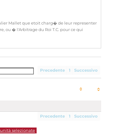
alier Mallet que etoit charg� de leur representer
, ou � l'Arbitrage du Roi T.C. pour ce qui
Precedente
1
Successivo
Precedente
1
Successivo
 unità selezionate