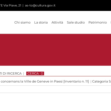
 Via Piave, 21
|
as-to@cultura.gov.it
Chi siamo
La storia
Attività
Sale studio
Patrimonio
I DI RICERCA
|
CERCA
 concernans la Ville de Geneve in Paesi [Inventario n. 11]
|
Categoria S