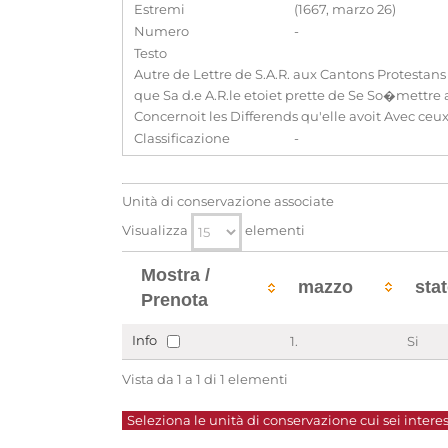
Estremi
(1667, marzo 26)
Numero
-
Testo
Autre de Lettre de S.A.R. aux Cantons Protestans
que Sa d.e A.R.le etoiet prette de Se So�mettre a
Concernoit les Differends qu'elle avoit Avec ce
Classificazione
-
Unità di conservazione associate
Visualizza
elementi
Mostra /
mazzo
sta
Prenota
Info
1.
Si
Vista da 1 a 1 di 1 elementi
Seleziona le unità di conservazione cui sei interes