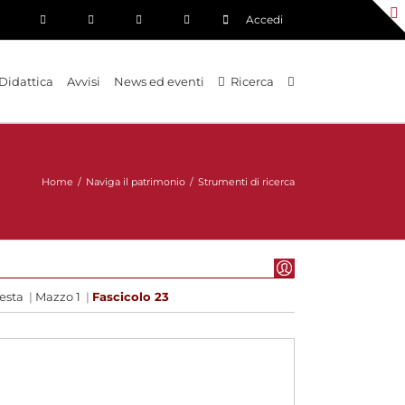
Accedi
Didattica
Avvisi
News ed eventi
Ricerca
Home
/
Naviga il patrimonio
/
Strumenti di ricerca
esta
|
Mazzo 1
|
Fascicolo 23