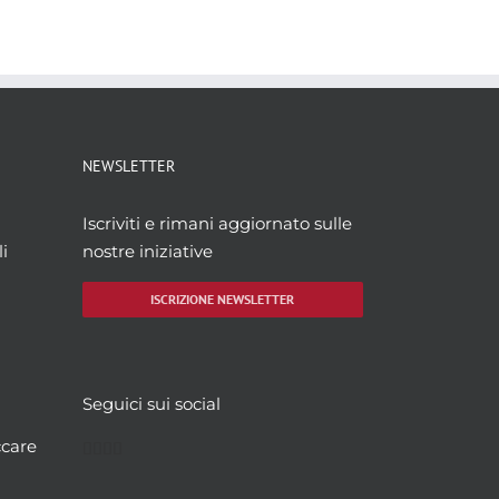
NEWSLETTER
Iscriviti e rimani aggiornato sulle
i
nostre iniziative
ISCRIZIONE NEWSLETTER
Seguici sui social
Facebook
Twitter
YouTube
Instagram
ccare