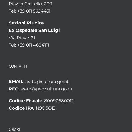
Piazza Castello, 209
Tel: +39 011 5624431
Sezioni Riunite
Ex Ospedale San Luigi
Via Piave, 21
Tel: +39 011 4604111
CONTATTI
EMAIL
: as-to@cultura.gov.it
PEC
: as-to@pec.cultura.gov.it
Codice Fiscale
: 80090580012
Codice IPA
: N9Q5OE
ORARI