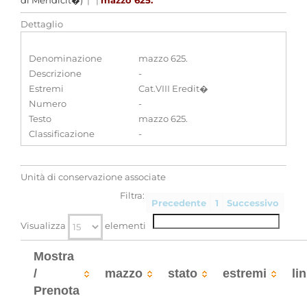
di Mendicit�)
|
|
mazzo 625.
Dettaglio
Denominazione
mazzo 625.
Descrizione
-
Estremi
Cat.VIII Eredit�
Numero
-
Testo
mazzo 625.
Classificazione
-
Unità di conservazione associate
Filtra:
Precedente
1
Successivo
Visualizza
elementi
Mostra
/
mazzo
stato
estremi
li
Prenota