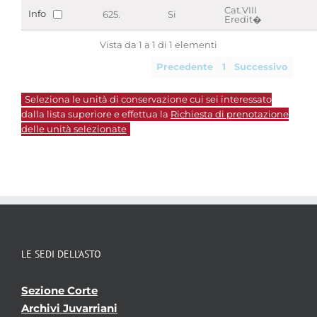
Cat.VIII
Info
625.
Si
Eredit�
Vista da 1 a 1 di 1 elementi
Precedente
1
Successivo
Seleziona le unità di conservazione cui sei interessato
dalla lista superiore e effettua la
Richiesta di prenotazione
delle unità selezionate
LE SEDI DELL’ASTO
Sezione Corte
Archivi Juvarriani