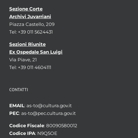
Sezione Corte
Archivi Juvarriani
Piazza Castello, 209
Tel: +39 011 5624431
Sezioni Riunite
Ex Ospedale San Luigi
Via Piave, 21
Tel: +39 011 4604111
CONTATTI
EMAIL
: as-to@cultura.gov.it
PEC
: as-to@pec.cultura.gov.it
Codice Fiscale
: 80090580012
Codice IPA
: N9Q5OE