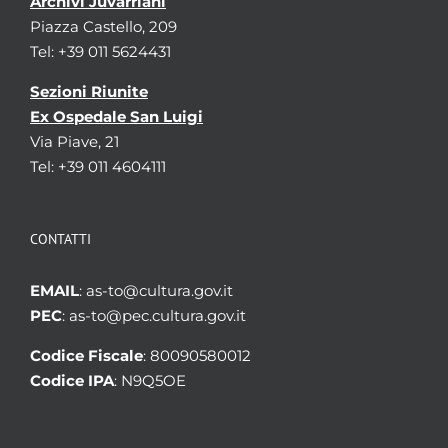
Archivi Juvarriani
Piazza Castello, 209
Tel: +39 011 5624431
Sezioni Riunite
Ex Ospedale San Luigi
Via Piave, 21
Tel: +39 011 4604111
CONTATTI
EMAIL
: as-to@cultura.gov.it
PEC
: as-to@pec.cultura.gov.it
Codice Fiscale
: 80090580012
Codice IPA
: N9Q5OE