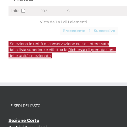
Info
102.
Si
Vista da 1 a 1 di 1 elementi
Precedente
1
Successivo
Seleziona le unità di conservazione cui sei interessato
dalla lista superiore e effettua la
Richiesta di prenotazione
delle unità selezionate
LE SEDI DELL’ASTO
Sezione Corte