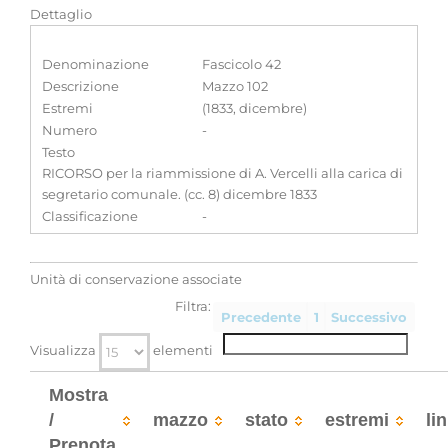
Dettaglio
Denominazione
Fascicolo 42
Descrizione
Mazzo 102
Estremi
(1833, dicembre)
Numero
-
Testo
RICORSO per la riammissione di A. Vercelli alla carica di
segretario comunale. (cc. 8) dicembre 1833
Classificazione
-
Unità di conservazione associate
Filtra:
Precedente
1
Successivo
Visualizza
elementi
Mostra
/
mazzo
stato
estremi
li
Prenota