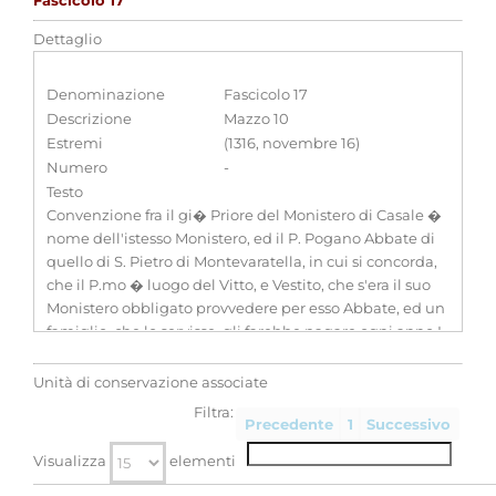
Fascicolo 17
Dettaglio
Denominazione
Fascicolo 17
Descrizione
Mazzo 10
Estremi
(1316, novembre 16)
Numero
-
Testo
Convenzione fra il gi� Priore del Monistero di Casale �
nome dell'istesso Monistero, ed il P. Pogano Abbate di
quello di S. Pietro di Montevaratella, in cui si concorda,
che il P.mo � luogo del Vitto, e Vestito, che s'era il suo
Monistero obbligato provvedere per esso Abbate, ed un
famiglio, che lo servisse, gli farebbe pagare ogni anno L.
12 di Genova in due Semestri ripartiti, con cedergli
anche la goldita di certi Dritti, ed effetti, e L'abitazione in
Unità di conservazione associate
alcune delle Case inferiori dipendenti dal d.o Monistero
Filtra:
Precedente
1
Successivo
delli 16 9mbre 1316
Classificazione
-
Visualizza
elementi