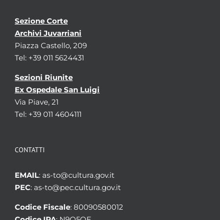
Sezione Corte
Archivi Juvarriani
Piazza Castello, 209
Tel: +39 011 5624431
Sezioni Riunite
Ex Ospedale San Luigi
Via Piave, 21
Tel: +39 011 4604111
CONTATTI
EMAIL
: as-to@cultura.gov.it
PEC
: as-to@pec.cultura.gov.it
Codice Fiscale
: 80090580012
Codice IPA
: N9Q5OE