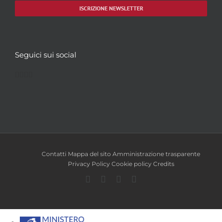
ISCRIZIONE NEWSLETTER
Seguici sui social
Facebook
Twitter
YouTube
Instagram
Contatti
Mappa del sito
Amministrazione trasparente
Privacy Policy
Cookie policy
Credits
Facebook
Twitter
YouTube
Instagram