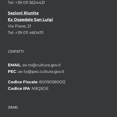
Tel: +39 011 5624431
Sezioni Riunite
Ex Ospedale San Luigi
Via Piave, 21
Tel: +39 011 4604111
CONTATTI
EMAIL
: as-to@cultura.gov.it
PEC
: as-to@pec.cultura.gov.it
Codice Fiscale
: 80090580012
Codice IPA
: N9Q5OE
ORARI