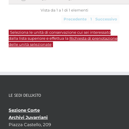
Vista da 1 a 1 di 1 elementi
Precedente
1
Successivo
Seleziona le unità di conservazione cui sei interessato
dalla lista superiore e effettua la
Richiesta di prenotazione
delle unità selezionate
LE SEDI DELL’ASTO
Sezione Corte
Archivi Juvarriani
Piazza Castello, 209