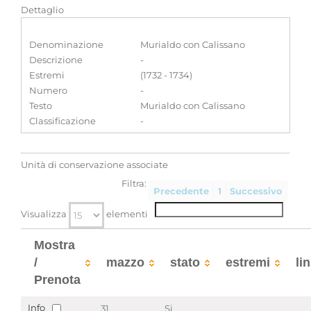
Dettaglio
Denominazione
Murialdo con Calissano
Descrizione
-
Estremi
(1732 - 1734)
Numero
-
Testo
Murialdo con Calissano
Classificazione
-
Unità di conservazione associate
Filtra:
Precedente
1
Successivo
Visualizza
elementi
Mostra
/
mazzo
stato
estremi
li
Prenota
Info
31.
Si