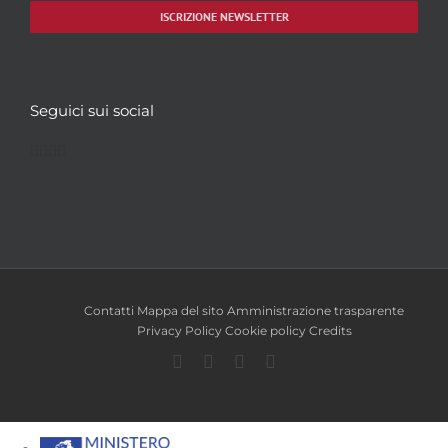
ISCRIZIONE NEWSLETTER
Seguici sui social
Facebook
Twitter
YouTube
Instagram
Contatti
Mappa del sito
Amministrazione trasparente
Privacy Policy
Cookie policy
Credits
Facebook
Twitter
YouTube
Instagram