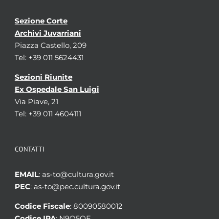
Sezione Corte
Archivi Juvarriani
Piazza Castello, 209
Tel: +39 011 5624431
Sezioni Riunite
Ex Ospedale San Luigi
Via Piave, 21
Tel: +39 011 4604111
CONTATTI
EMAIL
: as-to@cultura.gov.it
PEC
: as-to@pec.cultura.gov.it
Codice Fiscale
: 80090580012
Codice IPA
: N9Q5OE