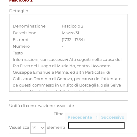
Fascicolo 2
Dettaglio
Denominazione
Fascicolo 2
Descrizione
Mazzo 31
Estremi
(1732 - 1734)
Numero
-
Testo
Informazioni, con successivi Atti seguiti nella causa del
R.o Fisco del Luogo di Murialdo, contro l'Avvocato
Giuseppe Emanuele Palma, ed altri Particolari di
Calizzano Dominio di Genova, per causa dell'attentato
da questi commesso in un sito di Boscaglia, o sia Selva
posta nel territorio indubitato di detto Luogo di
Murialdo nella Regione detta del Mezzano, o sia Ovvio
de' Mussi, qual Sito resta diviso dalle fini sud.te di
Unità di conservazione associate
Calizzano da due grossi Termini di pietre, e calcina, in
Filtra:
Precedente
1
Successivo
pregiudizio non meno di Giorgino Gazzano, e della
Com.t� di d.o Luogo di Murialdo, quant'anche della R.a
Visualizza
elementi
Giurisdizione 1732 in 1734. Insieme al Ricorso presentato
nel 1768 da Filippo Gazzano, e da Ant.o Roasio, in cui