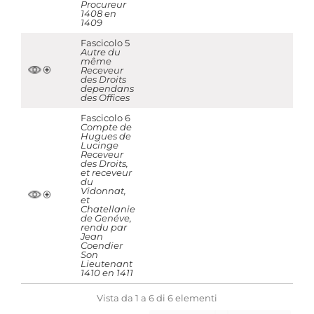
Procureur
1408 en
1409
Fascicolo 5
Autre du
même
Receveur
des Droits
dependans
des Offices
Fascicolo 6
Compte de
Hugues de
Lucinge
Receveur
des Droits,
et receveur
du
Vidonnat,
et
Chatellanie
de Genéve,
rendu par
Jean
Coendier
Son
Lieutenant
1410 en 1411
Vista da 1 a 6 di 6 elementi