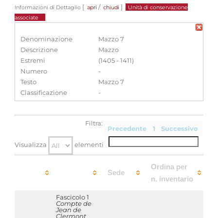
[
/
]
Informazioni di Dettaglio
apri
chiudi
Unità di conservazione
associate
Denominazione
Mazzo 7
Descrizione
Mazzo
Estremi
(1405 - 1411)
Numero
-
Testo
Mazzo 7
Classificazione
-
Filtra:
Precedente
1
Successivo
Visualizza
elementi
Ordina per
Sede
n. inventario
Fascicolo 1
Compte de
Jean de
Clermont