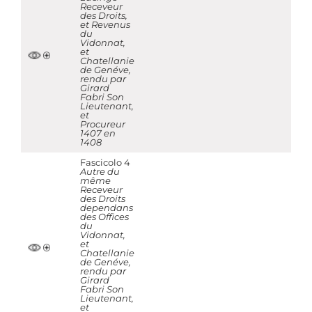
Receveur
des Droits,
et Revenus
du
Vidonnat,
et
Chatellanie
de Genéve,
rendu par
Girard
Fabri Son
Lieutenant,
et
Procureur
1407 en
1408
Fascicolo 4
Autre du
même
Receveur
des Droits
dependans
des Offices
du
Vidonnat,
et
Chatellanie
de Genéve,
rendu par
Girard
Fabri Son
Lieutenant,
et