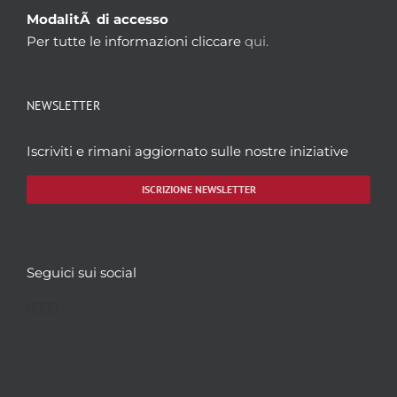
ModalitÃ di accesso
Per tutte le informazioni cliccare
qui.
NEWSLETTER
Iscriviti e rimani aggiornato sulle nostre iniziative
ISCRIZIONE NEWSLETTER
Seguici sui social
Facebook
Twitter
YouTube
Instagram