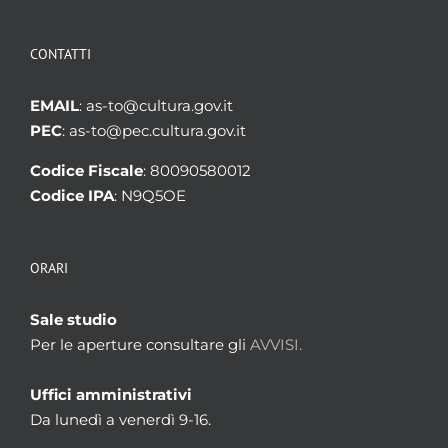
CONTATTI
EMAIL
: as-to@cultura.gov.it
PEC
: as-to@pec.cultura.gov.it
Codice Fiscale
: 80090580012
Codice IPA
: N9Q5OE
ORARI
Sale studio
Per le aperture consultare gli
AVVISI.
Uffici amministrativi
Da lunedì a venerdì 9-16.