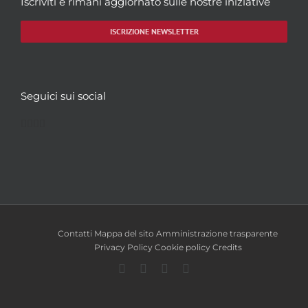
Iscriviti e rimani aggiornato sulle nostre iniziative
ISCRIZIONE NEWSLETTER
Seguici sui social
Facebook
Twitter
YouTube
Instagram
Contatti
Mappa del sito
Amministrazione trasparente
Privacy Policy
Cookie policy
Credits
Facebook
Twitter
YouTube
Instagram