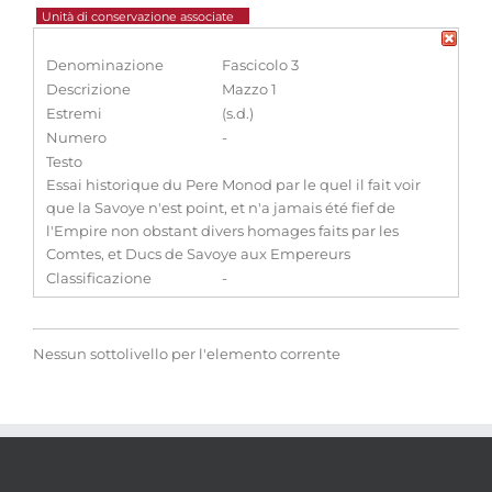
Unità di conservazione associate
Denominazione
Fascicolo 3
Descrizione
Mazzo 1
Estremi
(s.d.)
Numero
-
Testo
Essai historique du Pere Monod par le quel il fait voir
que la Savoye n'est point, et n'a jamais été fief de
l'Empire non obstant divers homages faits par les
Comtes, et Ducs de Savoye aux Empereurs
Classificazione
-
Nessun sottolivello per l'elemento corrente