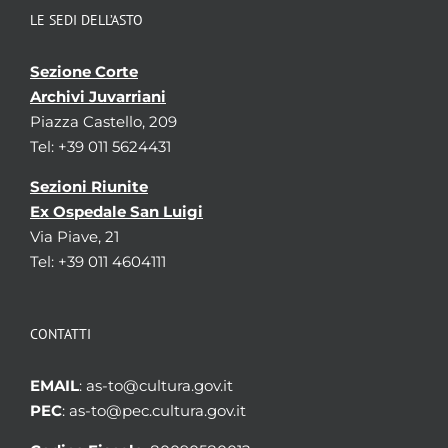
LE SEDI DELL’ASTO
Sezione Corte
Archivi Juvarriani
Piazza Castello, 209
Tel: +39 011 5624431
Sezioni Riunite
Ex Ospedale San Luigi
Via Piave, 21
Tel: +39 011 4604111
CONTATTI
EMAIL
: as-to@cultura.gov.it
PEC
: as-to@pec.cultura.gov.it