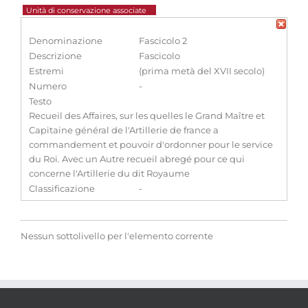
Unità di conservazione associate
Denominazione
Fascicolo 2
Descrizione
Fascicolo
Estremi
(prima metà del XVII secolo)
Numero
-
Testo
Recueil des Affaires, sur les quelles le Grand Maître et
Capitaine général de l'Artillerie de france a
commandement et pouvoir d'ordonner pour le service
du Roi. Avec un Autre recueil abregé pour ce qui
concerne l'Artillerie du dit Royaume
Classificazione
-
Nessun sottolivello per l'elemento corrente