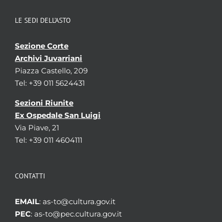
LE SEDI DELL’ASTO
Sezione Corte
Archivi Juvarriani
Piazza Castello, 209
Tel: +39 011 5624431
Sezioni Riunite
Ex Ospedale San Luigi
Via Piave, 21
Tel: +39 011 4604111
CONTATTI
EMAIL
: as-to@cultura.gov.it
PEC
: as-to@pec.cultura.gov.it