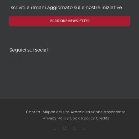
Iscriviti e rimani aggiornato sulle nostre iniziative
ISCRIZIONE NEWSLETTER
Seguici sui social
Facebook
Twitter
YouTube
Instagram
Contatti
Mappa del sito
Amministrazione trasparente
Privacy Policy
Cookie policy
Credits
Facebook
Twitter
YouTube
Instagram