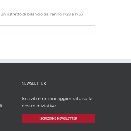
un ristretto di bilancio dall'anno 1729 a 1733
NEWSLETTER
Iscriviti e rimani aggiornato sulle
i
nostre iniziative
ISCRIZIONE NEWSLETTER