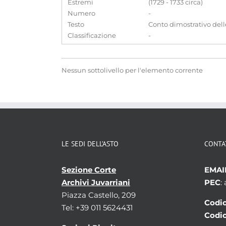
Estremi
(1729 - 1733 circa)
Numero
-
Testo
Conto dimostrativo delle
Classificazione
-
Nessun sottolivello per l'elemento corrente
LE SEDI DELL’ASTO
CONTA
Sezione Corte
EMAI
Archivi Juvarriani
PEC
:
Piazza Castello, 209
Codic
Tel: +39 011 5624431
Codic