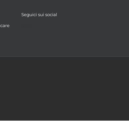
Seguici sui social
Facebook
Twitter
YouTube
Instagram
ccare