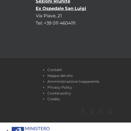
Sezioni Riunite
Ex Ospedale San Luigi
Via Piave, 21
Tel: +39 011 4604111
Contatti
Mappa del sito
Amministrazione trasparente
Privacy Policy
Cookie policy
Credits
Facebook
Twitter
YouTube
Instagra