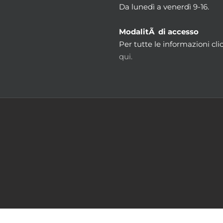
Da lunedì a venerdì 9-16.
ModalitÃ di accesso
Per tutte le informazioni cli
qui.
m