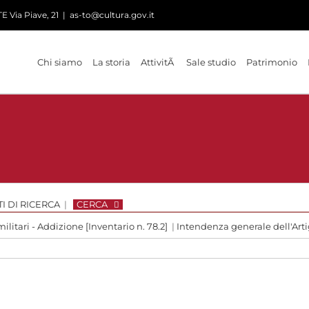
 Via Piave, 21
|
as-to@cultura.gov.it
Chi siamo
La storia
AttivitÃ
Sale studio
Patrimonio
I DI RICERCA
|
CERCA
ilitari - Addizione [Inventario n. 78.2]
|
Intendenza generale dell'Arti