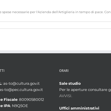
 spese necessarie per l'Azienda dell'Artiglieria in tempo di pace. Con 
TTI
ORARI
L
: as-to@cultura.gov.it
Sale studio
 as-to@pec.cultura.gov.it
Per le aperture consultare gl
AVVISI.
e Fiscale
: 80090580012
e IPA
: N9Q5OE
Uffici amministrativi