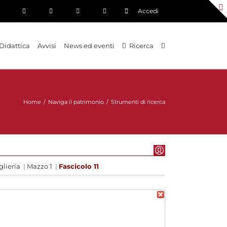
Accedi
Didattica
Avvisi
News ed eventi
Ricerca
Home
/
Naviga il patrimonio
/
Strumenti di ricerca
glieria
|
Mazzo 1
|
Fascicolo 11