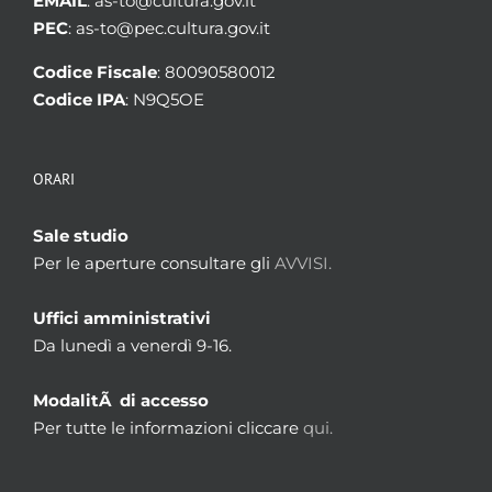
EMAIL
: as-to@cultura.gov.it
PEC
: as-to@pec.cultura.gov.it
Codice Fiscale
: 80090580012
Codice IPA
: N9Q5OE
ORARI
Sale studio
Per le aperture consultare gli
AVVISI.
Uffici amministrativi
Da lunedì a venerdì 9-16.
ModalitÃ di accesso
Per tutte le informazioni cliccare
qui.