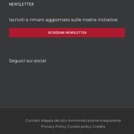
NEWSLETTER
Iscriviti e rimani aggiornato sulle nostre iniziative
ISCRIZIONE NEWSLETTER
Seguici sui social
Facebook
Twitter
YouTube
Instagram
Contatti
Mappa del sito
Amministrazione trasparente
Privacy Policy
Cookie policy
Credits