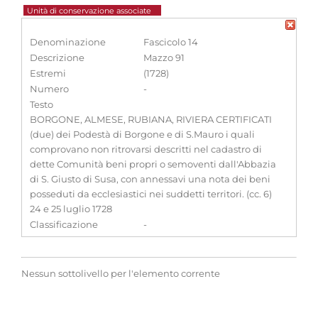
Unità di conservazione associate
Denominazione
Fascicolo 14
Descrizione
Mazzo 91
Estremi
(1728)
Numero
-
Testo
BORGONE, ALMESE, RUBIANA, RIVIERA CERTIFICATI
(due) dei Podestà di Borgone e di S.Mauro i quali
comprovano non ritrovarsi descritti nel cadastro di
dette Comunità beni propri o semoventi dall'Abbazia
di S. Giusto di Susa, con annessavi una nota dei beni
posseduti da ecclesiastici nei suddetti territori. (cc. 6)
24 e 25 luglio 1728
Classificazione
-
Nessun sottolivello per l'elemento corrente