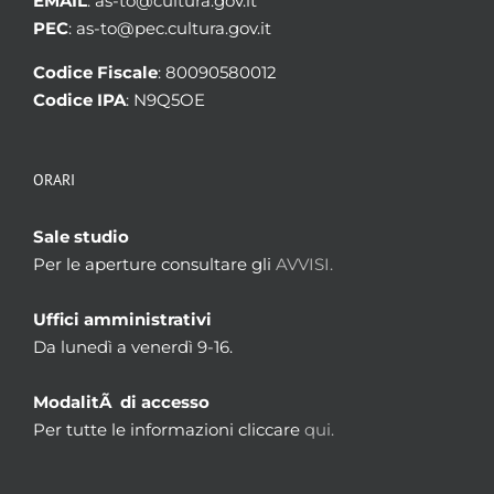
EMAIL
: as-to@cultura.gov.it
PEC
: as-to@pec.cultura.gov.it
Codice Fiscale
: 80090580012
Codice IPA
: N9Q5OE
ORARI
Sale studio
Per le aperture consultare gli
AVVISI.
Uffici amministrativi
Da lunedì a venerdì 9-16.
ModalitÃ di accesso
Per tutte le informazioni cliccare
qui.