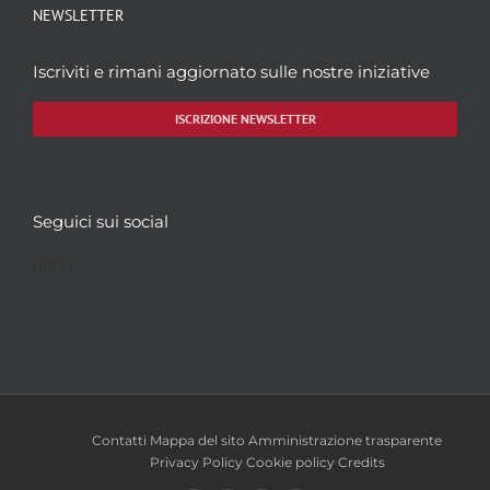
NEWSLETTER
Iscriviti e rimani aggiornato sulle nostre iniziative
ISCRIZIONE NEWSLETTER
Seguici sui social
Facebook
Twitter
YouTube
Instagram
Contatti
Mappa del sito
Amministrazione trasparente
Privacy Policy
Cookie policy
Credits