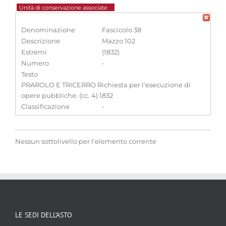
Unità di conservazione associate
Denominazione
Fascicolo 38
Descrizione
Mazzo 102
Estremi
(1832)
Numero
-
Testo
PRAROLO E TRICERRO Richiesta per l'esecuzione di
opere pubbliche. (cc. 4) 1832
Classificazione
-
Nessun sottolivello per l'elemento corrente
LE SEDI DELL’ASTO