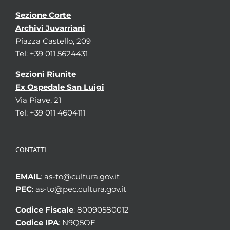
Sezione Corte
Archivi Juvarriani
Piazza Castello, 209
Tel: +39 011 5624431
Sezioni Riunite
Ex Ospedale San Luigi
Via Piave, 21
Tel: +39 011 4604111
CONTATTI
EMAIL
: as-to@cultura.gov.it
PEC
: as-to@pec.cultura.gov.it
Codice Fiscale
: 80090580012
Codice IPA
: N9Q5OE