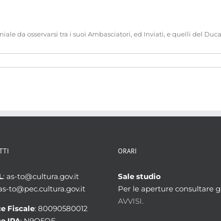
ale da osservarsi tra i suoi Ambasciatori, ed Inviati, e quelli del Duc
TTI
ORARI
L
: as-to@cultura.gov.it
Sale studio
 as-to@pec.cultura.gov.it
Per le aperture consultare gl
AVVISI.
e Fiscale
: 80090580012
e IPA
: N9Q5OE