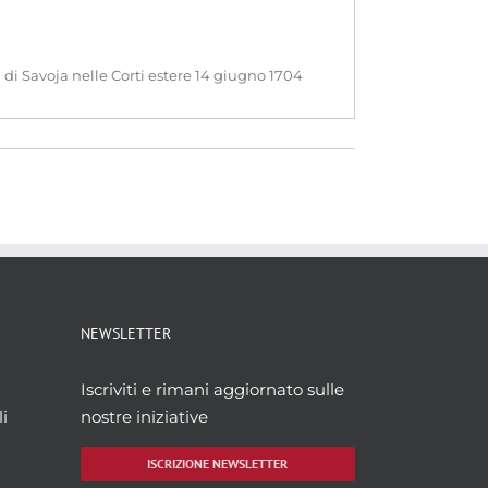
a di Savoja nelle Corti estere 14 giugno 1704
NEWSLETTER
Iscriviti e rimani aggiornato sulle
i
nostre iniziative
ISCRIZIONE NEWSLETTER