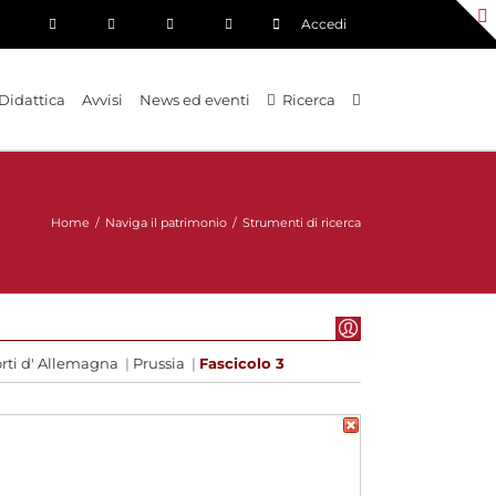
Accedi
Didattica
Avvisi
News ed eventi
Ricerca
Home
/
Naviga il patrimonio
/
Strumenti di ricerca
rti d' Allemagna
|
Prussia
|
Fascicolo 3