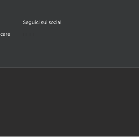
Seguici sui social
Facebook
Twitter
YouTube
Instagram
ccare