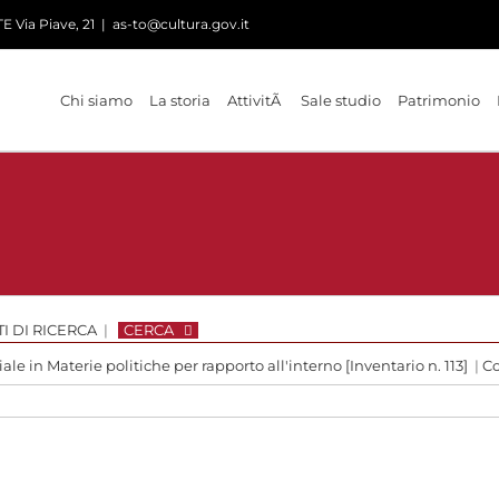
 Via Piave, 21
|
as-to@cultura.gov.it
Chi siamo
La storia
AttivitÃ
Sale studio
Patrimonio
I DI RICERCA
|
CERCA
le in Materie politiche per rapporto all'interno [Inventario n. 113]
|
Co