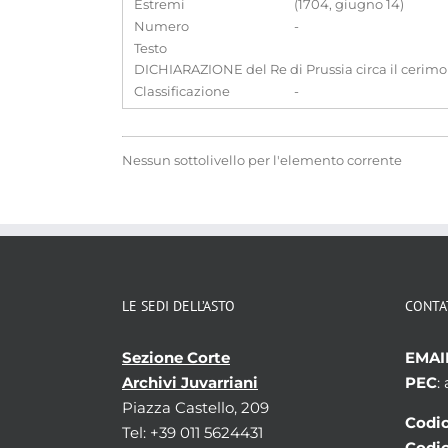
Estremi
(1704, giugno 14)
Numero
-
Testo
DICHIARAZIONE del Re di Prussia circa il cerimoni
Classificazione
-
Nessun sottolivello per l'elemento corrente
LE SEDI DELL’ASTO
CONTA
Sezione Corte
EMAI
Archivi Juvarriani
PEC
:
Piazza Castello, 209
Codic
Tel: +39 011 5624431
Codic