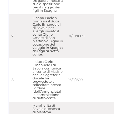
tre galere messe a
sua disposizione
per il viaggio dei
figli in Spagna.
Il papa Paolo V
ringrazia il duca
Carlo Emanuele I
di Savoia per
avergli inviato il
conte Giulio
7
31/10/1609
Cesare di San
Martino di Aglié in
occasione del
viaggio in Spagna
dei figli di detto
conte.
Il duca Carlo
Emanuele I di
Savoia comunica
al conte di Masino
che la Segreteria
ducale ha
8
16/9/1599
provveduto a
sollecitare presso
l'ordine
[dell'Annunziata]
la riammissione
di detto conte.
Margherita di
Savoia duchessa
di Mantova