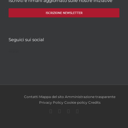
Iscriviti e rimani aggiornato sulle nostre iniziative
ISCRIZIONE NEWSLETTER
Seguici sui social
Facebook
Twitter
YouTube
Instagram
Contatti
Mappa del sito
Amministrazione trasparente
Privacy Policy
Cookie policy
Credits
Facebook
Twitter
YouTube
Instagram