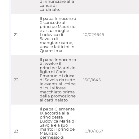
di rinunciare alla
carica di
cardinale.
Il papa Innocenzo
X concede al
principe Maurizio
e a sua moglie
21
Ludovica di
10/02/1645
Savoia di
mangiare carne,
uova e latticini in
Quaresima.
Il papa Innocenzo
X assolve il
principe Maurizio
figlio di Carlo
Emanuele I duca
22
di Savoia da tutte
15/2/1645
le eventuali colpe
di cui si fosse
macchiato prima
della promozione
al cardinalato.
Il papa Clemente
IX accorda alla
principessa
Ludovica Maria di
Savoia e a suo
marito il principe
23
10/10/1667
Maurizio il
permesso di