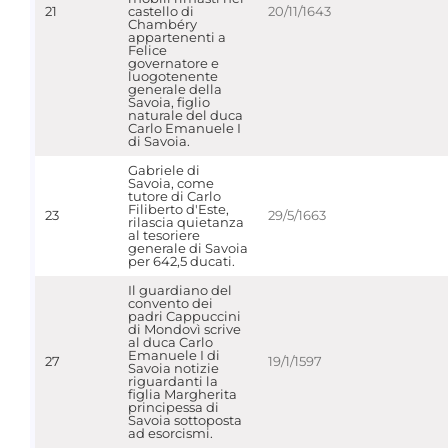
21
castello di
20/11/1643
Chambéry
appartenenti a
Felice
governatore e
luogotenente
generale della
Savoia, figlio
naturale del duca
Carlo Emanuele I
di Savoia.
Gabriele di
Savoia, come
tutore di Carlo
Filiberto d'Este,
23
29/5/1663
rilascia quietanza
al tesoriere
generale di Savoia
per 642,5 ducati.
Il guardiano del
convento dei
padri Cappuccini
di Mondovì scrive
al duca Carlo
Emanuele I di
27
19/1/1597
Savoia notizie
riguardanti la
figlia Margherita
principessa di
Savoia sottoposta
ad esorcismi.