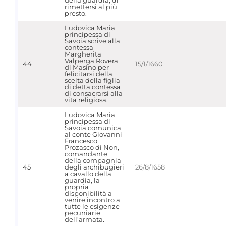
della guardia, di
rimettersi al più
presto.
Ludovica Maria
principessa di
Savoia scrive alla
contessa
Margherita
Valperga Rovera
44
15/1/1660
di Masino per
felicitarsi della
scelta della figlia
di detta contessa
di consacrarsi alla
vita religiosa.
Ludovica Maria
principessa di
Savoia comunica
al conte Giovanni
Francesco
Prozasco di Non,
comandante
della compagnia
45
degli archibugieri
26/8/1658
a cavallo della
guardia, la
propria
disponibilità a
venire incontro a
tutte le esigenze
pecuniarie
dell'armata.