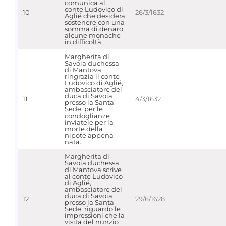
comunica al
conte Ludovico di
10
26/3/1632
Aglié che desidera
sostenere con una
somma di denaro
alcune monache
in difficoltà.
Margherita di
Savoia duchessa
di Mantova
ringrazia il conte
Ludovico di Aglié,
ambasciatore del
duca di Savoia
11
4/3/1632
presso la Santa
Sede, per le
condoglianze
inviatele per la
morte della
nipote appena
nata.
Margherita di
Savoia duchessa
di Mantova scrive
al conte Ludovico
di Aglié,
ambasciatore del
duca di Savoia
12
29/6/1628
presso la Santa
Sede, riguardo le
impressioni che la
visita del nunzio