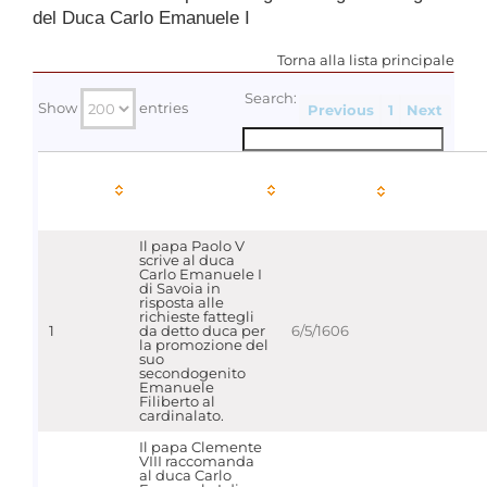
del Duca Carlo Emanuele I
Torna alla lista principale
Search:
Show
entries
Previous
1
Next
Data
Immagi
Num.
Documento
cronica
digitaliz
Il papa Paolo V
scrive al duca
Carlo Emanuele I
di Savoia in
risposta alle
richieste fattegli
1
da detto duca per
6/5/1606
la promozione del
suo
secondogenito
Emanuele
Filiberto al
cardinalato.
Il papa Clemente
VIII raccomanda
al duca Carlo