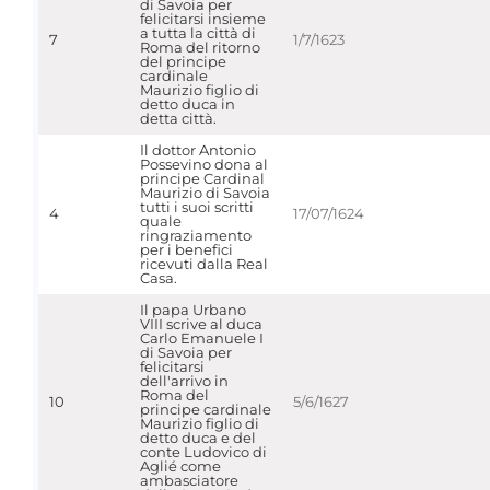
di Savoia per
felicitarsi insieme
a tutta la città di
7
1/7/1623
Roma del ritorno
del principe
cardinale
Maurizio figlio di
detto duca in
detta città.
Il dottor Antonio
Possevino dona al
principe Cardinal
Maurizio di Savoia
tutti i suoi scritti
4
17/07/1624
quale
ringraziamento
per i benefici
ricevuti dalla Real
Casa.
Il papa Urbano
VIII scrive al duca
Carlo Emanuele I
di Savoia per
felicitarsi
dell'arrivo in
Roma del
10
5/6/1627
principe cardinale
Maurizio figlio di
detto duca e del
conte Ludovico di
Aglié come
ambasciatore