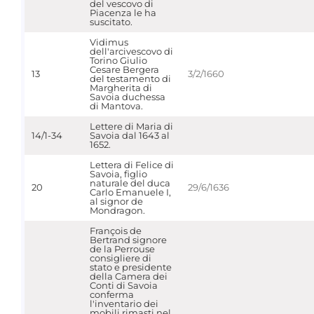
del vescovo di
Piacenza le ha
suscitato.
Vidimus
dell'arcivescovo di
Torino Giulio
Cesare Bergera
13
3/2/1660
del testamento di
Margherita di
Savoia duchessa
di Mantova.
Lettere di Maria di
14/1-34
Savoia dal 1643 al
1652.
Lettera di Felice di
Savoia, figlio
naturale del duca
20
29/6/1636
Carlo Emanuele I,
al signor de
Mondragon.
François de
Bertrand signore
de la Perrouse
consigliere di
stato e presidente
della Camera dei
Conti di Savoia
conferma
l'inventario dei
mobili rimasti nel