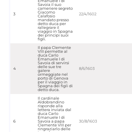
Emanuele I di
Savoia il suo
cameriere segreto
Giacomo
3
22/4/1602
Calafosio
mandato presso
detto duca per
rallegrare il
viaggio in Spagna
dei principi suoi
figli.
Il papa Clemente
VIII permette al
duca Carlo
Emanuele I di
Savoia di servirsi
delle sue tre
4
8/6/1603
galere
ormeggiate nel
porto di Genova
per il viaggio in
Spagna dei figli di
detto duca.
Il cardinale
Aldobrandino
risponde alla
lettera inviata dal
duca Carlo
Emanuele I di
6
Savoia a papa
30/8/1603
Clemente VIII per
ringraziarlo delle