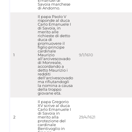
Emanuel di
Savoia marchese
di Andorno.
Il papa Paolo V
risponde al duca
Carlo Emanuele I
di Savoia, in
merito alle
richieste di detto
duca di
promuovere il
figlio principe
cardinale
1
Maurizio
9/1/1610
all'arcivescovado
di Monreale,
accordando a
detto Maurizio i
redditi
dell'arcivescovado
ma rifiutandogli
la nomina a causa
della troppo
giovane età.
Il papa Gregorio
XV scrive al duca
Carlo Emanuele I
di Savoia in
2
merito alla
29/4/1621
protezione del
cardinale
Bentivoglio in