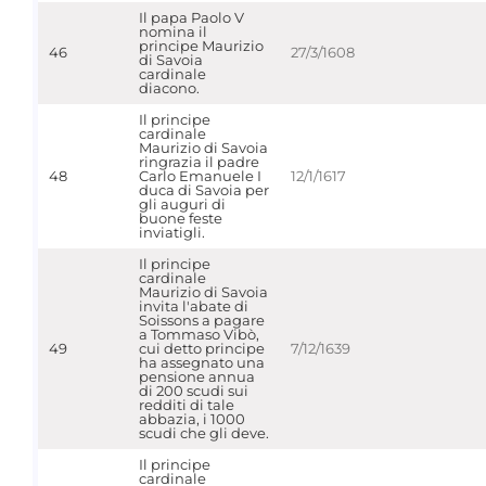
Il papa Paolo V
nomina il
principe Maurizio
46
27/3/1608
di Savoia
cardinale
diacono.
Il principe
cardinale
Maurizio di Savoia
ringrazia il padre
48
Carlo Emanuele I
12/1/1617
duca di Savoia per
gli auguri di
buone feste
inviatigli.
Il principe
cardinale
Maurizio di Savoia
invita l'abate di
Soissons a pagare
a Tommaso Vibò,
49
cui detto principe
7/12/1639
ha assegnato una
pensione annua
di 200 scudi sui
redditi di tale
abbazia, i 1000
scudi che gli deve.
Il principe
cardinale