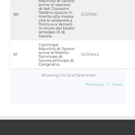
Maurizio di Savoia
scrive al vescovo
di Asti Giovanni
Stefano Ajazza in
60
21/2/1616
merito alla messa
che si celebrerà a
Torino e a Vercelli
in onore del beato
Amedeo IX di
Savoia.
Il principe
Maurizio di Savoia
scrive al fratello
61
30/3/1642
Tommaso di
Savoia principe di
Carignano.
Showing 1 to 52 of 52 entries
Previous
1
Next