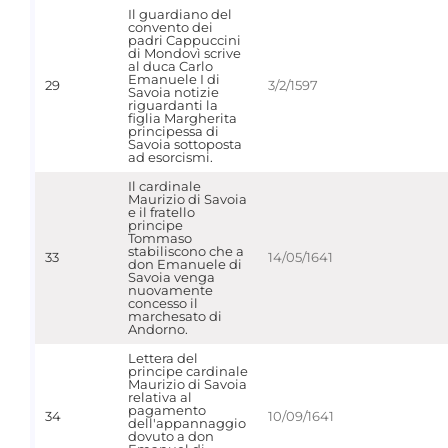
Il guardiano del
convento dei
padri Cappuccini
di Mondovì scrive
al duca Carlo
Emanuele I di
29
3/2/1597
Savoia notizie
riguardanti la
figlia Margherita
principessa di
Savoia sottoposta
ad esorcismi.
Il cardinale
Maurizio di Savoia
e il fratello
principe
Tommaso
stabiliscono che a
33
14/05/1641
don Emanuele di
Savoia venga
nuovamente
concesso il
marchesato di
Andorno.
Lettera del
principe cardinale
Maurizio di Savoia
relativa al
pagamento
34
10/09/1641
dell'appannaggio
dovuto a don