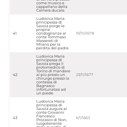
come musico e
cappellano della
Camera ducale.
Ludovica Maria
principessa di
Savoia porge le
proprie
41
condoglianze al
19/10/1678
conte Tommaso
Masserati di
Milano per la
perdita del padre.
Ludovica Maria
principessa di
Savoia prega il
protomedico di
Torino di mandare
42
al più presto un
23/11/1677
chirurgo presso la
contessa di
Bagnasco
infortunatasi ad
un piede.
Ludovica Maria
principessa di
Savoia augura al
conte Giovanni
Francesco
43
6/1/1663
Prozasco di Non,
luogotenente