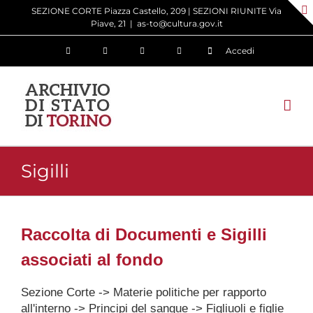
Salta
SEZIONE CORTE Piazza Castello, 209 | SEZIONI RIUNITE Via
Piave, 21
|
as-to@cultura.gov.it
al
contenuto
Accedi
Sigilli
Raccolta di Documenti e Sigilli
associati al fondo
Sezione Corte -> Materie politiche per rapporto
all'interno -> Principi del sangue -> Figliuoli e figlie