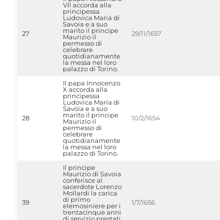
VII accorda alla
principessa
Ludovica Maria di
Savoia e a suo
marito il principe
27
29/11/1657
Maurizio il
permesso di
celebrare
quotidianamente
la messa nel loro
palazzo di Torino.
Il papa Innocenzo
X accorda alla
principessa
Ludovica Maria di
Savoia e a suo
marito il principe
28
10/2/1654
Maurizio il
permesso di
celebrare
quotidianamente
la messa nel loro
palazzo di Torino.
Il principe
Maurizio di Savoia
conferisce al
sacerdote Lorenzo
Mollardi la carica
di primo
39
1/7/1656
elemosiniere per i
trentacinque anni
di servizio prestati