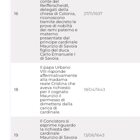
conte del
Reifferscheidt,
delegati della
16
chiesa di Colonia,
27/11/1637
riconoscono
tramite decreto le
prove di nobiltà
dei rami paterno e
materno
presentate dal
principe cardinale
Maurizio di Savoia
figlio del duca
Carlo Emanuele I
di Savoia.
Il papa Urbano
VIII risponde
affermativamente
alla madama
reale Cristina che
aveva richiesto
18
18/04/1643
per il cognato
Maurizio il
permesso di
dimettersi dalla
carica di
cardinale.
Il Concistoro si
esprime riguardo
la richiesta del
cardinale
19
13/06/1643
Maurizio di Savoia