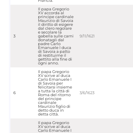
Francia.
Il papa Gregorio
XV accorda al
principe cardinale
Maurizio di Savoia
il diritto di esigere
dal clero regolare
e secolare la
3
gabella sulle carni
9/11/1621
donatagli dal
padre Carlo
Emanuele I duca
di Savoia a patto
di restituirne il
gettito alla fine di
ogni anno.
Il papa Gregorio
XV scrive al duca
Carlo Emanuele I
di Savoia per
felicitarsi insieme
a tutta la città di
6
3/6/1623
Roma del ritorno
del principe
cardinale
Maurizio figlio di
detto duca in
detta città.
Il papa Gregorio
XV scrive al duca
Carlo Emanuele I