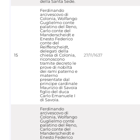
della Santa Sede.
Ferdinando
arcivescovo di
Colonia, Wolfango
Guglielmo conte
palatino del Reno,
Carlo conte del
Manderscheidt e
Enesto Federico
conte del
Reifferscheidt,
delegati della
15
chiesa di Colonia,
27/11/1637
riconoscono
tramite decreto le
prove di nobiltà
dei rami paterno e
materno
presentate dal
principe cardinale
Maurizio di Savoia
figlio del duca
Carlo Emanuele I
di Savoia.
Ferdinando
arcivescovo di
Colonia, Wolfango
Guglielmo conte
palatino del Reno,
Carlo conte del
Manderscheidt e
Enesto Federico