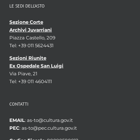
LE SEDI DELL’ASTO
Sezione Corte
Archivi Juvarriani
Piazza Castello, 209
Tel: +39 011 5624431
Sezioni Riunite
Ex Ospedale San Luigi
Via Piave, 21
Tel: +39 011 4604111
CONTATTI
EMAIL
: as-to@cultura.gov.it
PEC
: as-to@pec.cultura.gov.it