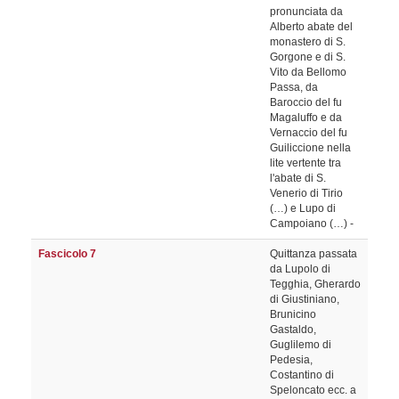
pronunciata da
Alberto abate del
monastero di S.
Gorgone e di S.
Vito da Bellomo
Passa, da
Baroccio del fu
Magaluffo e da
Vernaccio del fu
Guiliccione nella
lite vertente tra
l'abate di S.
Venerio di Tirio
(…) e Lupo di
Campoiano (…) -
Fascicolo 7
Quittanza passata
da Lupolo di
Tegghia, Gherardo
di Giustiniano,
Brunicino
Gastaldo,
Guglilemo di
Pedesia,
Costantino di
Speloncato ecc. a