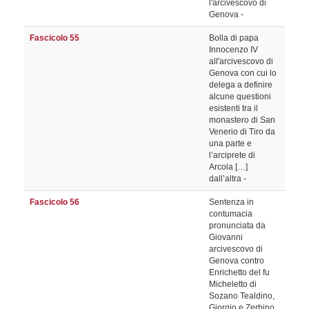
l'arcivescovo di
Genova -
Fascicolo 55
Bolla di papa
Innocenzo IV
all'arcivescovo di
Genova con cui lo
delega a definire
alcune questioni
esistenti tra il
monastero di San
Venerio di Tiro da
una parte e
l’arciprete di
Arcola […]
dall’altra -
Fascicolo 56
Sentenza in
contumacia
pronunciata da
Giovanni
arcivescovo di
Genova contro
Enrichetto del fu
Micheletto di
Sozano Tealdino,
Giorgio e Zerbino,