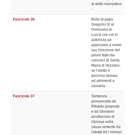
di detto monastero
-
Fascicolo 36
Bolla di papa
Gregorio IX al
Primicerio di
Lucca con cui lo
autorizza ad
approvare a nome
suo l'elezione del
priore fatta dai
canonici di Santa
Maria di Vezzano,
se l’eletto è
persona idonea,
ed altrimenti a
cassarla -
Fascicolo 37
Sentenza
pronunciata da
Ribaldo preposto
e da Giovanni
arcidiacono di
Genova nella
causa vertente tra
l'abate ed i monaci