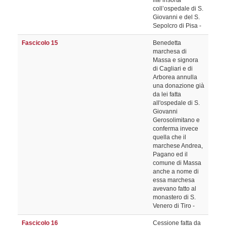
lite insorta
coll’ospedale di S.
Giovanni e del S.
Sepolcro di Pisa -
Fascicolo 15
Benedetta
marchesa di
Massa e signora
di Cagliari e di
Arborea annulla
una donazione già
da lei fatta
all'ospedale di S.
Giovanni
Gerosolimitano e
conferma invece
quella che il
marchese Andrea,
Pagano ed il
comune di Massa
anche a nome di
essa marchesa
avevano fatto al
monastero di S.
Venero di Tiro -
Fascicolo 16
Cessione fatta da