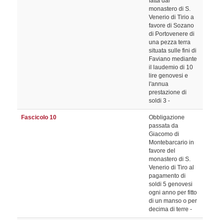
fatta dal
monastero di S.
Venerio di Tirio a
favore di Sozano
di Portovenere di
una pezza terra
situata sulle fini di
Faviano mediante
il laudemio di 10
lire genovesi e
l'annua
prestazione di
soldi 3 -
Fascicolo 10
Obbligazione
passata da
Giacomo di
Montebarcario in
favore del
monastero di S.
Venerio di Tiro al
pagamento di
soldi 5 genovesi
ogni anno per fitto
di un manso o per
decima di terre -