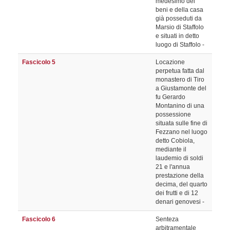
medesimo dei
beni e della casa
già posseduti da
Marsio di Staffolo
e situati in detto
luogo di Staffolo -
Fascicolo 5
Locazione
perpetua fatta dal
monastero di Tiro
a Giustamonte del
fu Gerardo
Montanino di una
possessione
situata sulle fine di
Fezzano nel luogo
detto Cobiola,
mediante il
laudemio di soldi
21 e l'annua
prestazione della
decima, del quarto
dei frutti e di 12
denari genovesi -
Fascicolo 6
Senteza
arbitramentale