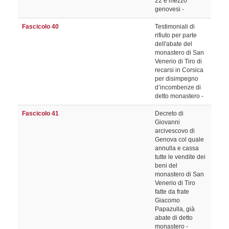
22 e mezzo
genovesi -
Fascicolo 40
Testimoniali di
rifiuto per parte
dell'abate del
monastero di San
Venerio di Tiro di
recarsi in Corsica
per disimpegno
d’incombenze di
detto monastero -
Fascicolo 41
Decreto di
Giovanni
arcivescovo di
Genova col quale
annulla e cassa
tutte le vendite dei
beni del
monastero di San
Venerio di Tiro
fatte da frate
Giacomo
Papazulla, già
abate di detto
monastero -