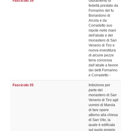
Fascicolo 34
Giuramento di
fedeltà prestato da
Fornarino del fu
Bonardono di
Arcola e da
Corradetto suo
nipote nelle mani
dell'abate e del
monastero di San
Venerio di Tiro e
nuova investitura
di alcune pezze
terra concessa
dall’abate a favore
dei detti Fornarino
e Corradetto -
Fascicolo 35
Inibizione per
parte del
monastero di San
Venerio di Tiro agli
uomini di Marola
di fare opere
attorno alla chiesa
di San Vito, la
quale è edificata
sul suolo proprio