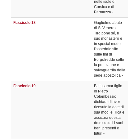
nelle isole di
Corsica e di
Parmazza -
Fascicolo 18
Guglielmo abate
di S. Venero di
Tiro pone sé, il
suo monastero e
in special modo
l'ospedale sito
sulle fini di
Borgofreddo sotto
la protezione e
salvaguardia della
sede apostolica -
Fascicolo 19
Bellusamor figlio
di Pietro
Colombessio
dichiara di aver
ricevuto la dote di
sua moglie Rica e
assicura questa
dote su tutti i suoi
beni presenti e
futuri -