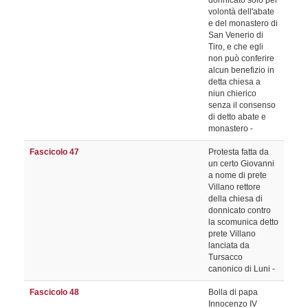
donnicato solo per
volontà dell'abate
e del monastero di
San Venerio di
Tiro, e che egli
non può conferire
alcun benefizio in
detta chiesa a
niun chierico
senza il consenso
di detto abate e
monastero -
Fascicolo 47
Protesta fatta da
un certo Giovanni
a nome di prete
Villano rettore
della chiesa di
donnicato contro
la scomunica detto
prete Villano
lanciata da
Tursacco
canonico di Luni -
Fascicolo 48
Bolla di papa
Innocenzo IV