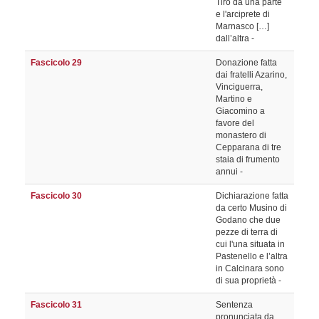
Tiro da una parte
e l'arciprete di
Marnasco […]
dall’altra -
Fascicolo 29
Donazione fatta
dai fratelli Azarino,
Vinciguerra,
Martino e
Giacomino a
favore del
monastero di
Cepparana di tre
staia di frumento
annui -
Fascicolo 30
Dichiarazione fatta
da certo Musino di
Godano che due
pezze di terra di
cui l'una situata in
Pastenello e l’altra
in Calcinara sono
di sua proprietà -
Fascicolo 31
Sentenza
pronunciata da