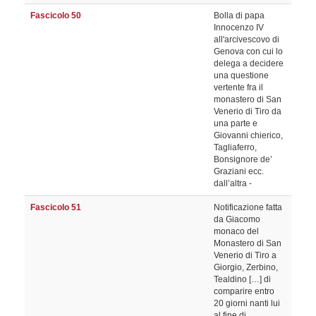
Fascicolo 50
Bolla di papa
Innocenzo IV
all'arcivescovo di
Genova con cui lo
delega a decidere
una questione
vertente fra il
monastero di San
Venerio di Tiro da
una parte e
Giovanni chierico,
Tagliaferro,
Bonsignore de’
Graziani ecc.
dall’altra -
Fascicolo 51
Notificazione fatta
da Giacomo
monaco del
Monastero di San
Venerio di Tiro a
Giorgio, Zerbino,
Tealdino […] di
comparire entro
20 giorni nanti lui
al fine di