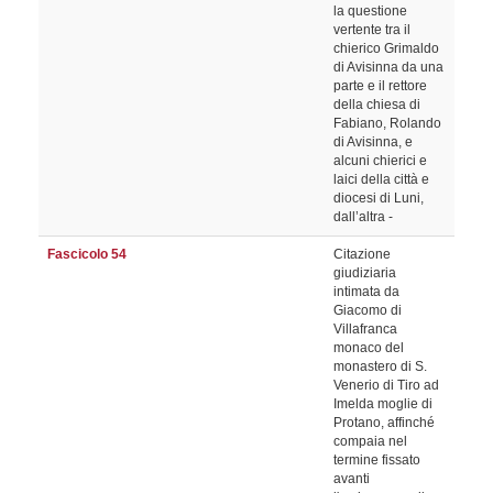
la questione
vertente tra il
chierico Grimaldo
di Avisinna da una
parte e il rettore
della chiesa di
Fabiano, Rolando
di Avisinna, e
alcuni chierici e
laici della città e
diocesi di Luni,
dall’altra -
Fascicolo 54
Citazione
giudiziaria
intimata da
Giacomo di
Villafranca
monaco del
monastero di S.
Venerio di Tiro ad
Imelda moglie di
Protano, affinché
compaia nel
termine fissato
avanti