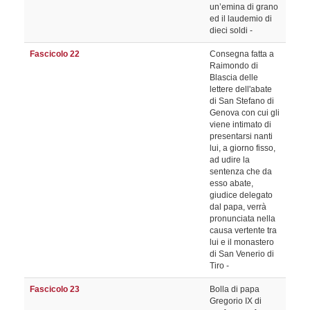
un’emina di grano
ed il laudemio di
dieci soldi -
Fascicolo 22
Consegna fatta a
Raimondo di
Blascia delle
lettere dell'abate
di San Stefano di
Genova con cui gli
viene intimato di
presentarsi nanti
lui, a giorno fisso,
ad udire la
sentenza che da
esso abate,
giudice delegato
dal papa, verrà
pronunciata nella
causa vertente tra
lui e il monastero
di San Venerio di
Tiro -
Fascicolo 23
Bolla di papa
Gregorio IX di