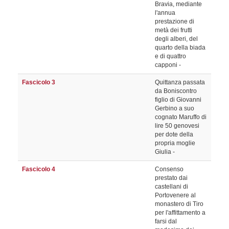
Bravia, mediante
l'annua
prestazione di
metà dei frutti
degli alberi, del
quarto della biada
e di quattro
capponi -
Fascicolo 3
Quittanza passata
da Boniscontro
figlio di Giovanni
Gerbino a suo
cognato Maruffo di
lire 50 genovesi
per dote della
propria moglie
Giulia -
Fascicolo 4
Consenso
prestato dai
castellani di
Portovenere al
monastero di Tiro
per l'affittamento a
farsi dal