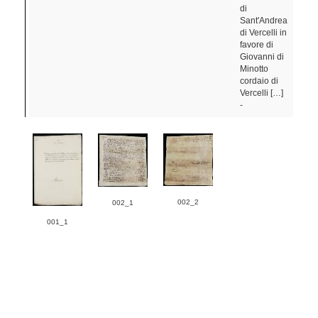
di
Sant'Andrea
di Vercelli in
favore di
Giovanni di
Minotto
cordaio di
Vercelli […]
-
002_2
002_1
001_1