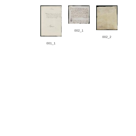
002_1
002_2
001_1