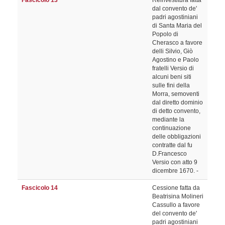
Fascicolo 13
Reinvestitura fatta
dal convento de'
padri agostiniani
di Santa Maria del
Popolo di
Cherasco a favore
delli Silvio, Giò
Agostino e Paolo
fratelli Versio di
alcuni beni siti
sulle fini della
Morra, semoventi
dal diretto dominio
di detto convento,
mediante la
continuazione
delle obbligazioni
contratte dal fu
D.Francesco
Versio con atto 9
dicembre 1670. -
Fascicolo 14
Cessione fatta da
Beatrisina Molineri
Cassullo a favore
del convento de'
padri agostiniani