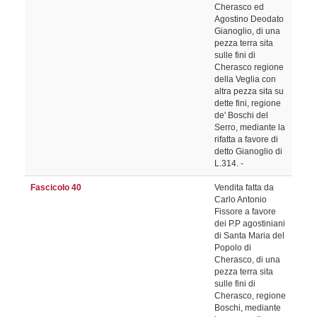
Cherasco ed
Agostino Deodato
Gianoglio, di una
pezza terra sita
sulle fini di
Cherasco regione
della Veglia con
altra pezza sita su
dette fini, regione
de' Boschi del
Serro, mediante la
rifatta a favore di
detto Gianoglio di
L.314. -
Fascicolo 40
Vendita fatta da
Carlo Antonio
Fissore a favore
dei P.P agostiniani
di Santa Maria del
Popolo di
Cherasco, di una
pezza terra sita
sulle fini di
Cherasco, regione
Boschi, mediante