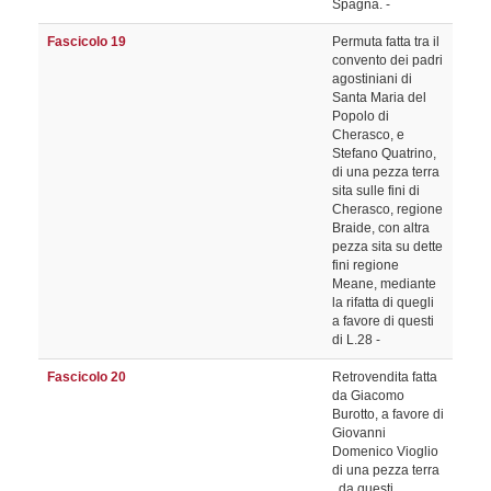
Spagna. -
Fascicolo 19
Permuta fatta tra il
convento dei padri
agostiniani di
Santa Maria del
Popolo di
Cherasco, e
Stefano Quatrino,
di una pezza terra
sita sulle fini di
Cherasco, regione
Braide, con altra
pezza sita su dette
fini regione
Meane, mediante
la rifatta di quegli
a favore di questi
di L.28 -
Fascicolo 20
Retrovendita fatta
da Giacomo
Burotto, a favore di
Giovanni
Domenico Vioglio
di una pezza terra
, da questi