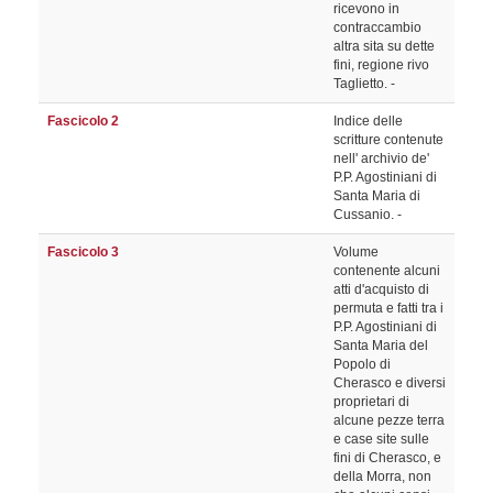
ricevono in
contraccambio
altra sita su dette
fini, regione rivo
Taglietto. -
Fascicolo 2
Indice delle
scritture contenute
nell' archivio de'
P.P. Agostiniani di
Santa Maria di
Cussanio. -
Fascicolo 3
Volume
contenente alcuni
atti d'acquisto di
permuta e fatti tra i
P.P. Agostiniani di
Santa Maria del
Popolo di
Cherasco e diversi
proprietari di
alcune pezze terra
e case site sulle
fini di Cherasco, e
della Morra, non