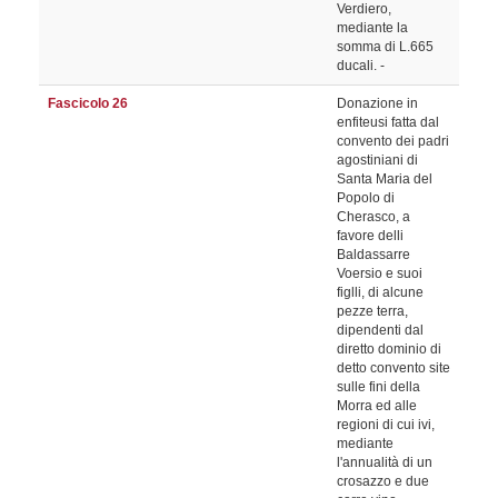
Verdiero,
mediante la
somma di L.665
ducali. -
Fascicolo 26
Donazione in
enfiteusi fatta dal
convento dei padri
agostiniani di
Santa Maria del
Popolo di
Cherasco, a
favore delli
Baldassarre
Voersio e suoi
figlli, di alcune
pezze terra,
dipendenti dal
diretto dominio di
detto convento site
sulle fini della
Morra ed alle
regioni di cui ivi,
mediante
l'annualità di un
crosazzo e due