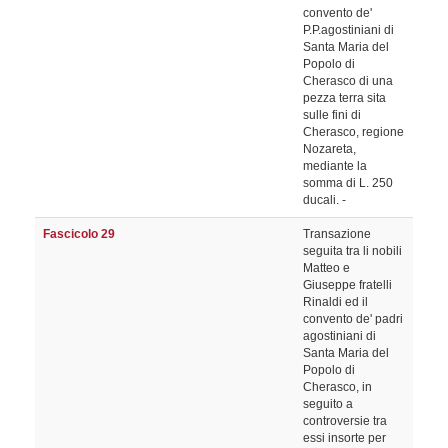
convento de'
P.P.agostiniani di
Santa Maria del
Popolo di
Cherasco di una
pezza terra sita
sulle fini di
Cherasco, regione
Nozareta,
mediante la
somma di L. 250
ducali. -
Fascicolo 29
Transazione
seguita tra li nobili
Matteo e
Giuseppe fratelli
Rinaldi ed il
convento de' padri
agostiniani di
Santa Maria del
Popolo di
Cherasco, in
seguito a
controversie tra
essi insorte per