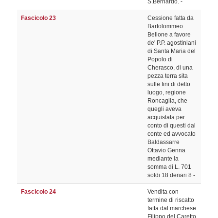
S.Bernardo. -
Fascicolo 23
Cessione fatta da
Bartolommeo
Bellone a favore
de' P.P. agostiniani
di Santa Maria del
Popolo di
Cherasco, di una
pezza terra sita
sulle fini di detto
luogo, regione
Roncaglia, che
quegli aveva
acquistata per
conto di questi dal
conte ed avvocato
Baldassarre
Ottavio Genna
mediante la
somma di L. 701
soldi 18 denari 8 -
Fascicolo 24
Vendita con
termine di riscatto
fatta dal marchese
Filippo del Caretto