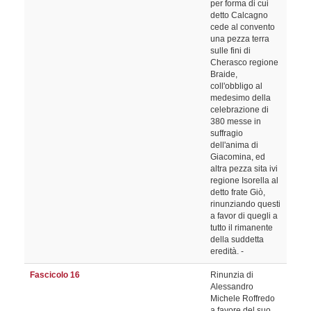
per forma di cui
detto Calcagno
cede al convento
una pezza terra
sulle fini di
Cherasco regione
Braide,
coll'obbligo al
medesimo della
celebrazione di
380 messe in
suffragio
dell'anima di
Giacomina, ed
altra pezza sita ivi
regione Isorella al
detto frate Giò,
rinunziando questi
a favor di quegli a
tutto il rimanente
della suddetta
eredità. -
Fascicolo 16
Rinunzia di
Alessandro
Michele Roffredo
a favore del suo