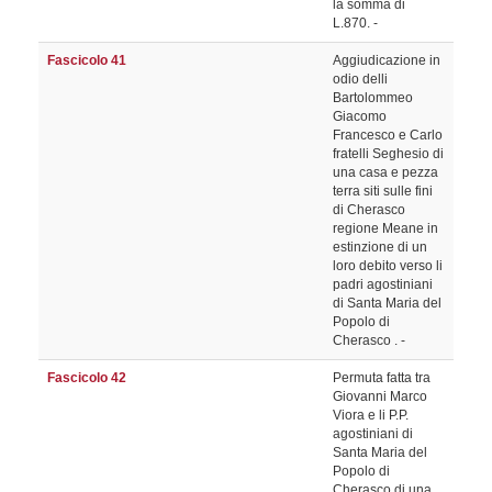
la somma di
L.870. -
Fascicolo 41
Aggiudicazione in
odio delli
Bartolommeo
Giacomo
Francesco e Carlo
fratelli Seghesio di
una casa e pezza
terra siti sulle fini
di Cherasco
regione Meane in
estinzione di un
loro debito verso li
padri agostiniani
di Santa Maria del
Popolo di
Cherasco . -
Fascicolo 42
Permuta fatta tra
Giovanni Marco
Viora e li P.P.
agostiniani di
Santa Maria del
Popolo di
Cherasco di una