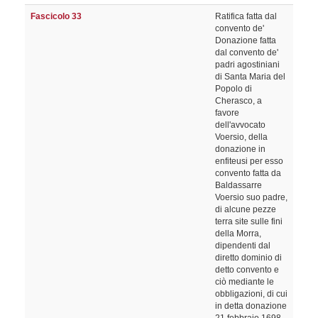
Fascicolo 33
Ratifica fatta dal
convento de'
Donazione fatta
dal convento de'
padri agostiniani
di Santa Maria del
Popolo di
Cherasco, a
favore
dell'avvocato
Voersio, della
donazione in
enfiteusi per esso
convento fatta da
Baldassarre
Voersio suo padre,
di alcune pezze
terra site sulle fini
della Morra,
dipendenti dal
diretto dominio di
detto convento e
ciò mediante le
obbligazioni, di cui
in detta donazione