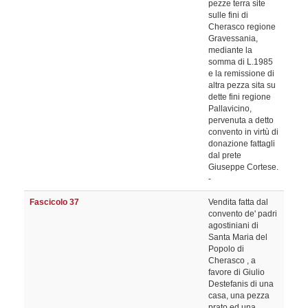
pezze terra site
sulle fini di
Cherasco regione
Gravessania,
mediante la
somma di L.1985
e la remissione di
altra pezza sita su
dette fini regione
Pallavicino,
pervenuta a detto
convento in virtù di
donazione fattagli
dal prete
Giuseppe Cortese.
-
Fascicolo 37
Vendita fatta dal
convento de' padri
agostiniani di
Santa Maria del
Popolo di
Cherasco , a
favore di Giulio
Destefanis di una
casa, una pezza
prato ed una