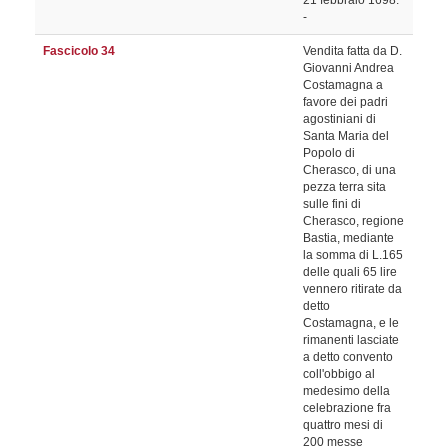
21 febbraio 1698.
-
Fascicolo 34
Vendita fatta da D.
Giovanni Andrea
Costamagna a
favore dei padri
agostiniani di
Santa Maria del
Popolo di
Cherasco, di una
pezza terra sita
sulle fini di
Cherasco, regione
Bastia, mediante
la somma di L.165
delle quali 65 lire
vennero ritirate da
detto
Costamagna, e le
rimanenti lasciate
a detto convento
coll'obbigo al
medesimo della
celebrazione fra
quattro mesi di
200 messe