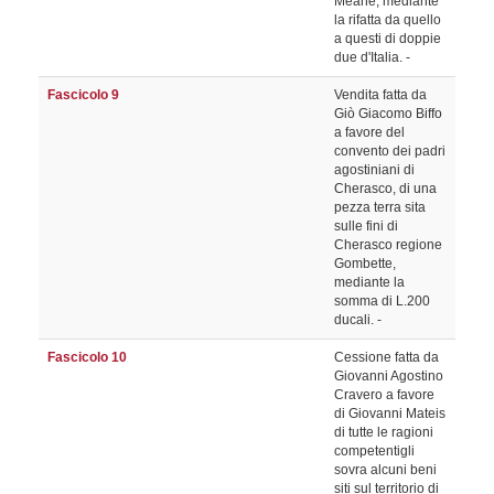
Meane, mediante
la rifatta da quello
a questi di doppie
due d'Italia. -
Fascicolo 9
Vendita fatta da
Giò Giacomo Biffo
a favore del
convento dei padri
agostiniani di
Cherasco, di una
pezza terra sita
sulle fini di
Cherasco regione
Gombette,
mediante la
somma di L.200
ducali. -
Fascicolo 10
Cessione fatta da
Giovanni Agostino
Cravero a favore
di Giovanni Mateis
di tutte le ragioni
competentigli
sovra alcuni beni
siti sul territorio di