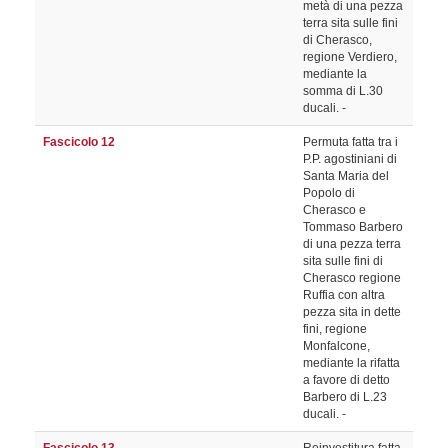
metà di una pezza
terra sita sulle fini
di Cherasco,
regione Verdiero,
mediante la
somma di L.30
ducali. -
Fascicolo 12
Permuta fatta tra i
P.P. agostiniani di
Santa Maria del
Popolo di
Cherasco e
Tommaso Barbero
di una pezza terra
sita sulle fini di
Cherasco regione
Ruffia con altra
pezza sita in dette
fini, regione
Monfalcone,
mediante la rifatta
a favore di detto
Barbero di L.23
ducali. -