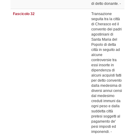
di detto donante. -
Fascicolo 32
Transazione
seguita tra la città
di Cherasco ed il
convento dei padri
agostiniani di
Santa Maria del
Popolo di detta
città in seguito ad
alcune
controversie tra
essi insorte in
dipendenza di
alcuni acquisti fatti
per detto convento
dalla medesima di
diversi annui censi
dal medesimo
creduti immuni da
ogni peso e dalla
suddetta città
pretesi soggetti al
pagamento de'
pesi imposti ed
imponendi. -