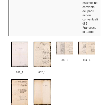
esistenti nel
convento
dei padri
minori
conventuali
di S.
Francesco
di Barge -
002_2
002_3
001_1
002_1