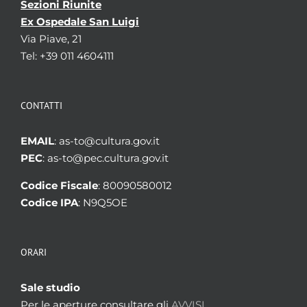
Sezioni Riunite
Ex Ospedale San Luigi
Via Piave, 21
Tel: +39 011 4604111
CONTATTI
EMAIL
: as-to@cultura.gov.it
PEC
: as-to@pec.cultura.gov.it
Codice Fiscale
: 80090580012
Codice IPA
: N9Q5OE
ORARI
Sale studio
Per le aperture consultare gli
AVVISI.