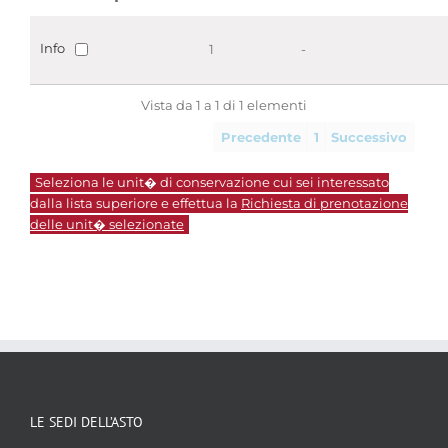
Info
1
-
Vista da 1 a 1 di 1 elementi
Precedente
1
Successivo
Seleziona le unit� di conservazione cui sei interessato
dalla lista superiore e effettua la
Richiesta di prenotazione
delle unit� selezionate
LE SEDI DELL’ASTO