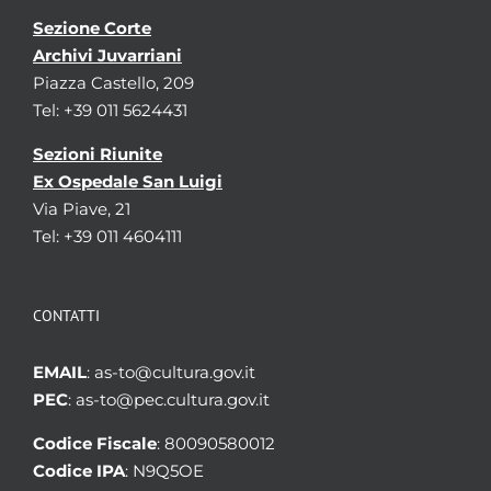
Sezione Corte
Archivi Juvarriani
Piazza Castello, 209
Tel: +39 011 5624431
Sezioni Riunite
Ex Ospedale San Luigi
Via Piave, 21
Tel: +39 011 4604111
CONTATTI
EMAIL
: as-to@cultura.gov.it
PEC
: as-to@pec.cultura.gov.it
Codice Fiscale
: 80090580012
Codice IPA
: N9Q5OE