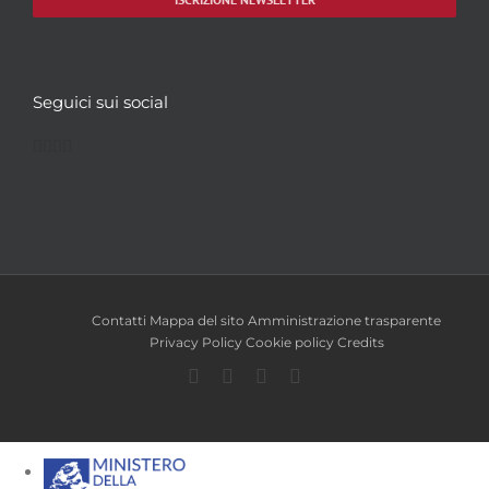
Seguici sui social
Facebook
Twitter
YouTube
Instagram
Contatti
Mappa del sito
Amministrazione trasparente
Privacy Policy
Cookie policy
Credits
Facebook
Twitter
YouTube
Instagram