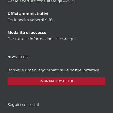
Per le aperture consultare gli
AVVISI.
Uffici amministrativi
Da lunedì a venerdì 9-16.
Modalità di accesso
Per tutte le informazioni cliccare
qui.
NEWSLETTER
Iscriviti e rimani aggiornato sulle nostre iniziative
ISCRIZIONE NEWSLETTER
Seguici sui social
Facebook
Twitter
YouTube
Instagram