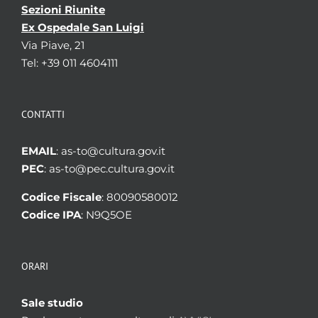
Sezioni Riunite
Ex Ospedale San Luigi
Via Piave, 21
Tel: +39 011 4604111
CONTATTI
EMAIL
: as-to@cultura.gov.it
PEC
: as-to@pec.cultura.gov.it
Codice Fiscale
: 80090580012
Codice IPA
: N9Q5OE
ORARI
Sale studio