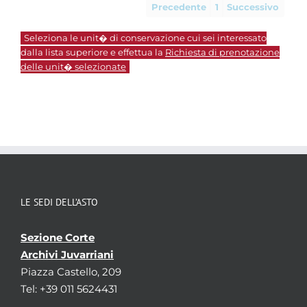
Precedente
1
Successivo
Seleziona le unit� di conservazione cui sei interessato
dalla lista superiore e effettua la
Richiesta di prenotazione
delle unit� selezionate
LE SEDI DELL’ASTO
Sezione Corte
Archivi Juvarriani
Piazza Castello, 209
Tel: +39 011 5624431