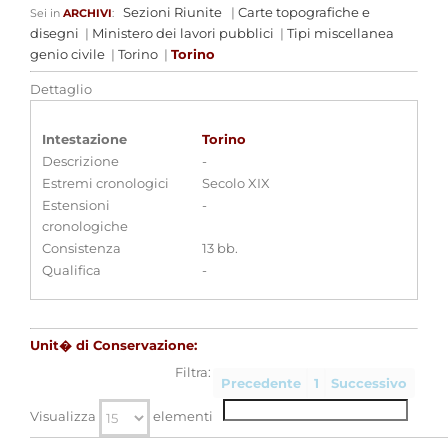
Sezioni Riunite
|
Carte topografiche e
Sei in
ARCHIVI
:
disegni
|
Ministero dei lavori pubblici
|
Tipi miscellanea
genio civile
|
Torino
|
Torino
Dettaglio
Intestazione
Torino
Descrizione
-
Estremi cronologici
Secolo XIX
Estensioni
-
cronologiche
Consistenza
13 bb.
Qualifica
-
Unit� di Conservazione:
Filtra:
Precedente
1
Successivo
Visualizza
elementi