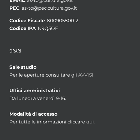
EMAIL
: as-to@cultura.gov.it
PEC
: as-to@pec.cultura.gov.it
Codice Fiscale
: 80090580012
Codice IPA
: N9Q5OE
ORARI
Sale studio
Per le aperture consultare gli
AVVISI.
Uffici amministrativi
Da lunedì a venerdì 9-16.
Modalità di accesso
Per tutte le informazioni cliccare
qui.