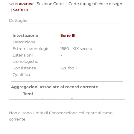
Sezione Corte
|
Carte topografiche e disegni
Sei in
ARCHIVI
:
|
Serie III
Dettaglio
Intestazione
Serie III
Descrizione
-
Estremi cronologici
1580 - XIX secolo
Estensioni
-
cronologiche
Consistenza
626 fogli
Qualifica
-
Aggregazioni associate al record corrente
Temi
Territorio (cartografia storica-catasti)
Parole chiave
Non ci sono Unità di Conservazione collegate al ramo
Cartografia storica
Disegni
Territorio
corrente
Visualizza tutte le unit� archivistiche