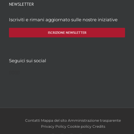
NEWSLETTER
Iscriviti e rimani aggiornato sulle nostre iniziative
ISCRIZIONE NEWSLETTER
Seguici sui social
Facebook
Twitter
YouTube
Instagram
Contatti
Mappa del sito
Amministrazione trasparente
Privacy Policy
Cookie policy
Credits