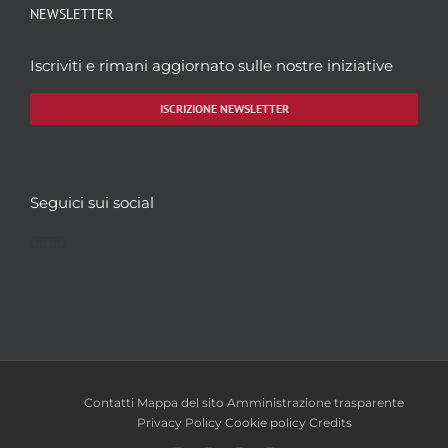
NEWSLETTER
Iscriviti e rimani aggiornato sulle nostre iniziative
ISCRIZIONE NEWSLETTER
Seguici sui social
Facebook
Twitter
YouTube
Instagram
Contatti
Mappa del sito
Amministrazione trasparente
Privacy Policy
Cookie policy
Credits