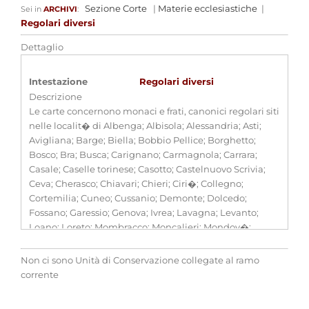
Sezione Corte
|
Materie ecclesiastiche
|
Sei in
ARCHIVI
:
Regolari diversi
Dettaglio
Intestazione
Regolari diversi
Descrizione
Le carte concernono monaci e frati, canonici regolari siti
nelle localit� di Albenga; Albisola; Alessandria; Asti;
Avigliana; Barge; Biella; Bobbio Pellice; Borghetto;
Bosco; Bra; Busca; Carignano; Carmagnola; Carrara;
Casale; Caselle torinese; Casotto; Castelnuovo Scrivia;
Ceva; Cherasco; Chiavari; Chieri; Ciri�; Collegno;
Cortemilia; Cuneo; Cussanio; Demonte; Dolcedo;
Fossano; Garessio; Genova; Ivrea; Lavagna; Levanto;
Loano; Loreto; Mombracco; Moncalieri; Mondov�;
Montebruno; Monte Sion; Mont� Beccaria; Moretta;
Nervi; Novara; Ortonuovo; Pesio; Pinerolo; Portovenere;
Non ci sono Unità di Conservazione collegate al ramo
Rivalta; Rivarolo canavese; Rivoli; Saluzzo; San Giuliano
corrente
d'Albaro; San Salvatore; Sarzana; Savigliano; Savona;
Sestri Levante, Sommariva Bosco; Torino; Varazze;