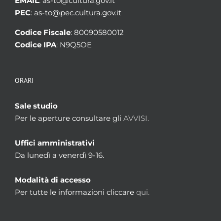
EMAIL
: as-to@cultura.gov.it
PEC
: as-to@pec.cultura.gov.it
Codice Fiscale
: 80090580012
Codice IPA
: N9Q5OE
ORARI
Sale studio
Per le aperture consultare gli
AVVISI.
Uffici amministrativi
Da lunedì a venerdì 9-16.
Modalità di accesso
Per tutte le informazioni cliccare
qui.