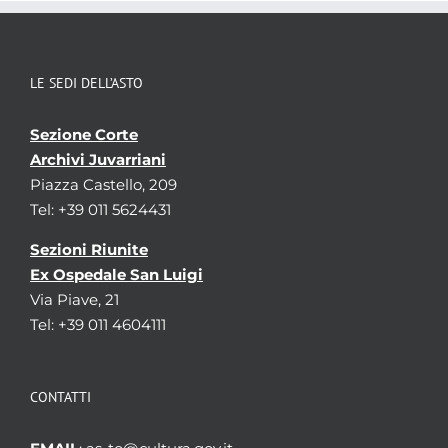
Ventimiglia; Vezza d'Alba; Vico Canavese; Voghera;
Voltaggio.
Estremi cronologici
secc. XII - XIX
Estensioni
-
LE SEDI DELL’ASTO
cronologiche
Consistenza
Sezione Corte
440 di cui 435 bb., 1 f., 2 pacchi e 2 voll.
Archivi Juvarriani
Qualifica
-
Piazza Castello, 209
Tel: +39 011 5624431
Sezioni Riunite
Ex Ospedale San Luigi
Via Piave, 21
Tel: +39 011 4604111
CONTATTI