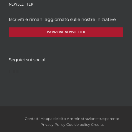
NEWSLETTER
Iscriviti e rimani aggiornato sulle nostre iniziative
ISCRIZIONE NEWSLETTER
Seguici sui social
Facebook
Twitter
YouTube
Instagram
Contatti
Mappa del sito
Amministrazione trasparente
Privacy Policy
Cookie policy
Credits