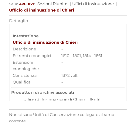
Sezioni Riunite
|
Uffici di insinuazione
|
Sei in
ARCHIVI
:
Ufficio di insinuazione di Chieri
Dettaglio
Intestazione
Ufficio di insinuazione di Chieri
Descrizione
-
Estremi cronologici
1610 - 1801; 1814 - 1861
Estensioni
-
cronologiche
Consistenza
1372 voll.
Qualifica
-
Produttori di archivi associati
Ufficio di Insinuazione di Chieri
[
Enti
]
Strumenti di ricerca associati
Non ci sono Unità di Conservazione collegate al ramo
corrente
Ufficio di insinuazione di Chieri
Aggregazioni associate al record corrente