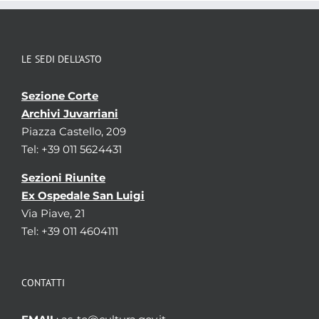
Temi
Notai
Parole chiave
LE SEDI DELL’ASTO
Notai
Uffici di insinuazione e del
registro
Sezione Corte
Localizzazione
associata al record corrente
Archivi Juvarriani
Piazza Castello, 209
Visualizza tutte le unit� archivistiche
Tel: +39 011 5624431
Sezioni Riunite
Ex Ospedale San Luigi
Via Piave, 21
Tel: +39 011 4604111
CONTATTI