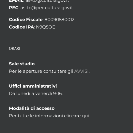
EMAIL
: as-to@cultura.gov.it
PEC
: as-to@pec.cultura.gov.it
Codice Fiscale
: 80090580012
Codice IPA
: N9Q5OE
ORARI
Sale studio
Per le aperture consultare gli
AVVISI.
Uffici amministrativi
Da lunedì a venerdì 9-16.
Modalità di accesso
Per tutte le informazioni cliccare
qui.