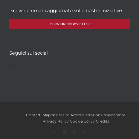
Iscriviti e rimani aggiornato sulle nostre iniziative
ISCRIZIONE NEWSLETTER
Seguici sui social
Facebook
Twitter
YouTube
Instagram
Contatti
Mappa del sito
Amministrazione trasparente
Privacy Policy
Cookie policy
Credits
Facebook
Twitter
YouTube
Instagram