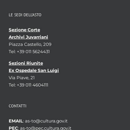
LE SEDI DELL’ASTO
Sezione Corte
Archivi Juvarriani
Piazza Castello, 209
Tel: +39 011 5624431
Sezioni Riunite
Ex Ospedale San Luigi
Via Piave, 21
Tel: +39 011 4604111
CONTATTI
EMAIL
: as-to@cultura.gov.it
PEC
: as-to@pec.cultura.gov.it