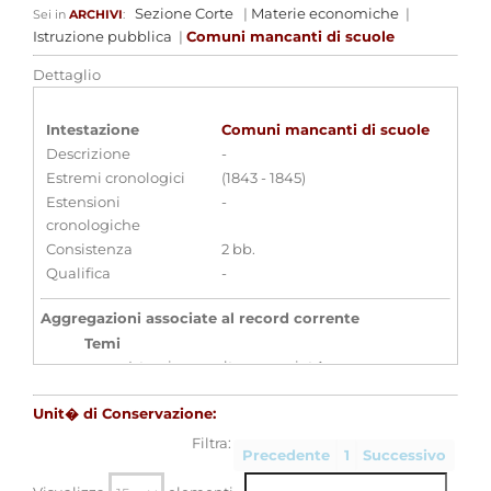
Sezione Corte
|
Materie economiche
|
Sei in
ARCHIVI
:
Istruzione pubblica
|
Comuni mancanti di scuole
Dettaglio
Intestazione
Comuni mancanti di scuole
Descrizione
-
Estremi cronologici
(1843 - 1845)
Estensioni
-
cronologiche
Consistenza
2 bb.
Qualifica
-
Aggregazioni associate al record corrente
Temi
Istruzione, cultura e societ�
Parole chiave
Unit� di Conservazione:
Istruzione
Scuola
Filtra:
Precedente
1
Successivo