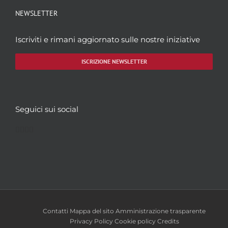
NEWSLETTER
Iscriviti e rimani aggiornato sulle nostre iniziative
ISCRIZIONE NEWSLETTER
Seguici sui social
Facebook
Twitter
YouTube
Instagram
Contatti
Mappa del sito
Amministrazione trasparente
Privacy Policy
Cookie policy
Credits