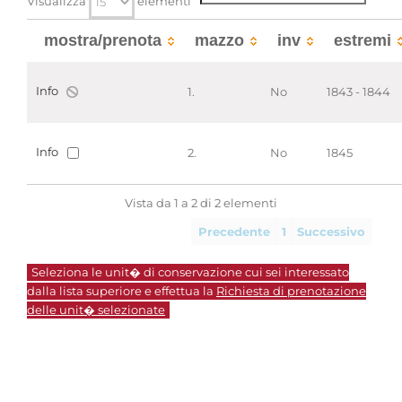
Visualizza
elementi
mostra/prenota
mazzo
inv
estremi
Info
1.
No
1843 - 1844
Info
2.
No
1845
Vista da 1 a 2 di 2 elementi
Precedente
1
Successivo
Seleziona le unit� di conservazione cui sei interessato
dalla lista superiore e effettua la
Richiesta di prenotazione
delle unit� selezionate