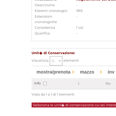
Descrizione
-
Estremi cronologici
1815
Estensioni
-
cronologiche
Consistenza
1 vol.
Qualifica
-
Unit� di Conservazione:
Visualizza
elementi
mostra/prenota
mazzo
inv
Info
1.
No
Vista da 1 a 1 di 1 elementi
Seleziona le unit� di conservazione cui sei interes