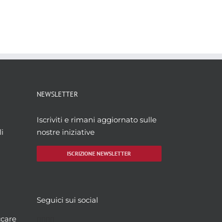
NEWSLETTER
Iscriviti e rimani aggiornato sulle
i
nostre iniziative
ISCRIZIONE NEWSLETTER
Seguici sui social
Facebook
Twitter
YouTube
Instagram
ccare