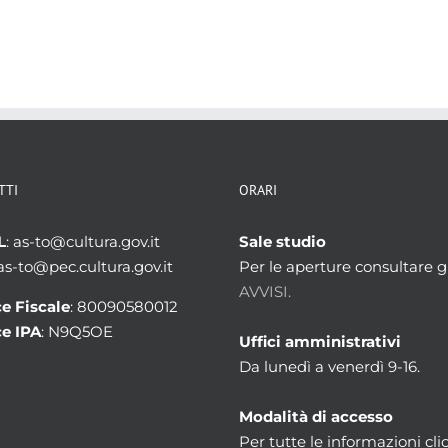
TTI
ORARI
L
: as-to@cultura.gov.it
Sale studio
 as-to@pec.cultura.gov.it
Per le aperture consultare gl
AVVISI.
e Fiscale
: 80090580012
e IPA
: N9Q5OE
Uffici amministrativi
Da lunedì a venerdì 9-16.
Modalità di accesso
Per tutte le informazioni cli