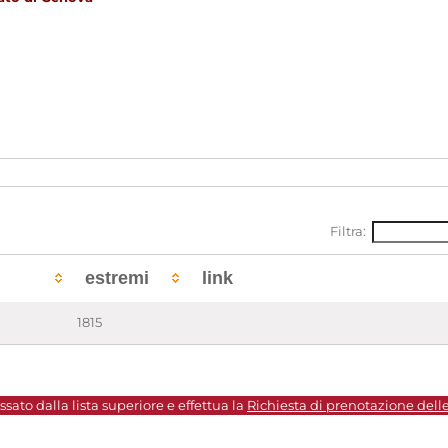
Filtra:
estremi
link
1815
sato dalla lista superiore e effettua la
Richiesta di prenotazione dell