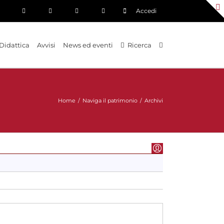
Accedi
Didattica
Avvisi
News ed eventi
Ricerca
Home
/
Naviga il patrimonio
/
Archivi