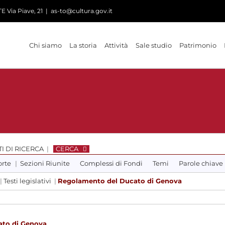
 Via Piave, 21
|
as-to@cultura.gov.it
Chi siamo
La storia
Attività
Sale studio
Patrimonio
I DI RICERCA
|
CERCA
orte
|
Sezioni Riunite
Complessi di Fondi
Temi
Parole chiave
|
Testi legislativi
|
Regolamento del Ducato di Genova
ato di Genova