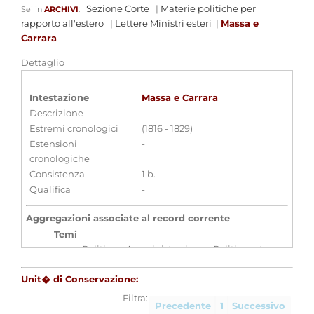
Sezione Corte
|
Materie politiche per
Sei in
ARCHIVI
:
rapporto all'estero
|
Lettere Ministri esteri
|
Massa e
Carrara
Dettaglio
Intestazione
Massa e Carrara
Descrizione
-
Estremi cronologici
(1816 - 1829)
Estensioni
-
cronologiche
Consistenza
1 b.
Qualifica
-
Aggregazioni associate al record corrente
Temi
Politica e Amministrazione - Politica estera
Parole chiave
Unit� di Conservazione:
Diplomazia
Corrispondenza
Relazioni
tra stati
Filtra:
Precedente
1
Successivo