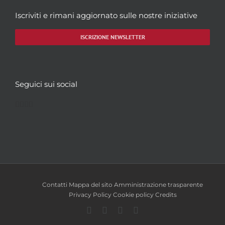
Iscriviti e rimani aggiornato sulle nostre iniziative
ISCRIZIONE NEWSLETTER
Seguici sui social
Facebook
Twitter
YouTube
Instagram
Contatti
Mappa del sito
Amministrazione trasparente
Privacy Policy
Cookie policy
Credits
Facebook
Twitter
YouTube
Instagram