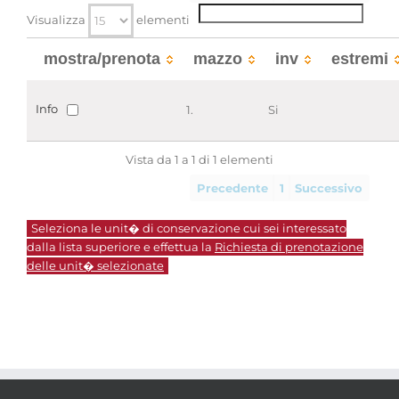
Localizzazione
associata al record corrente
Visualizza
elementi
mostra/prenota
mazzo
inv
estremi
Info
1.
Si
Vista da 1 a 1 di 1 elementi
Precedente
1
Successivo
Seleziona le unit� di conservazione cui sei interessato
dalla lista superiore e effettua la
Richiesta di prenotazione
delle unit� selezionate