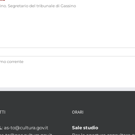
ino. Segretario del tribunale di Gassino
amo corrente
TTI
ORARI
L
: as-to@cultura.gov.it
Sale studio