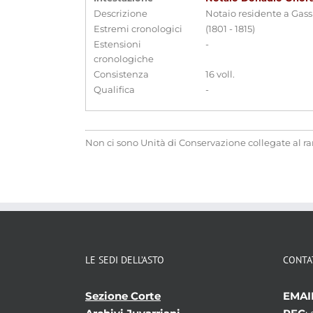
Descrizione
Notaio residente a Gass
Estremi cronologici
(1801 - 1815)
Estensioni
-
cronologiche
Consistenza
16 voll.
Qualifica
-
Non ci sono Unità di Conservazione collegate al r
LE SEDI DELL’ASTO
CONTA
Sezione Corte
EMAI