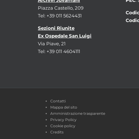
Archivi Juvarriani
PEC
:
Piazza Castello, 209
Codic
Tel: +39 011 5624431
Codic
Sezioni Riunite
Ex Ospedale San Luigi
Via Piave, 21
Tel: +39 011 4604111
Contatti
Mappa del sito
Amministrazione trasparente
Privacy Policy
Cookie policy
Credits