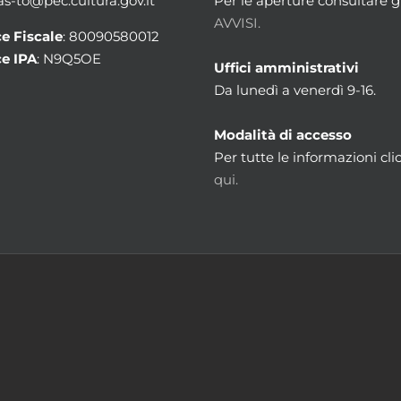
 as-to@pec.cultura.gov.it
Per le aperture consultare gl
AVVISI.
e Fiscale
: 80090580012
e IPA
: N9Q5OE
Uffici amministrativi
Da lunedì a venerdì 9-16.
Modalità di accesso
Per tutte le informazioni cli
qui.