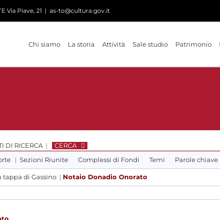
 Via Piave, 21
|
as-to@cultura.gov.it
Chi siamo
La storia
Attività
Sale studio
Patrimonio
I DI RICERCA
|
CERCA
orte
|
Sezioni Riunite
Complessi di Fondi
Temi
Parole chiave
a tappa di Gassino
|
Notaio Donadio Onorato
ato