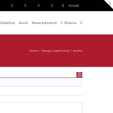
Accedi
Didattica
Avvisi
News ed eventi
Ricerca
Home
/
Naviga il patrimonio
/
Archivi