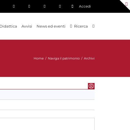
Accedi
Didattica
Avvisi
News ed eventi
Ricerca
Home
/
Naviga il patrimonio
/
Archivi