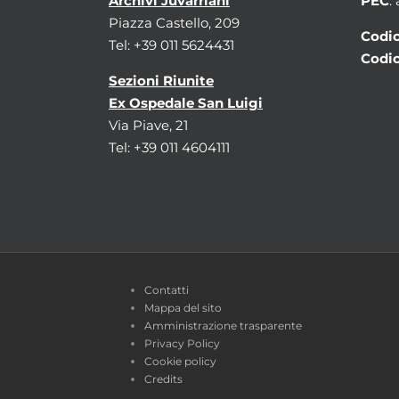
Archivi Juvarriani
PEC
:
Piazza Castello, 209
Codic
Tel: +39 011 5624431
Codic
Sezioni Riunite
Ex Ospedale San Luigi
Via Piave, 21
Tel: +39 011 4604111
Contatti
Mappa del sito
Amministrazione trasparente
Privacy Policy
Cookie policy
Credits