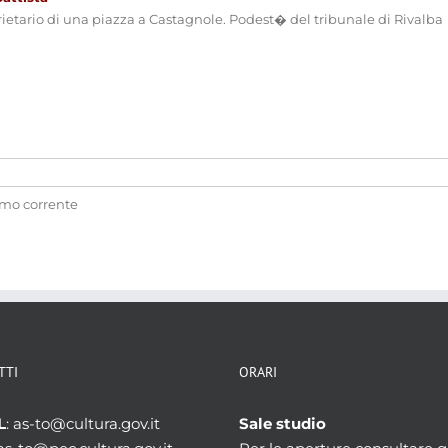
rietario di una piazza a Castagnole. Podest� del tribunale di Rivalba
amo corrente
TTI
ORARI
L
: as-to@cultura.gov.it
Sale studio