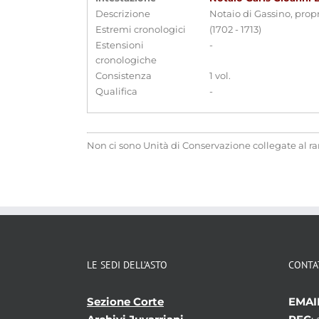
Descrizione
Notaio di Gassino, prop
Estremi cronologici
(1702 - 1713)
Estensioni
-
cronologiche
Consistenza
1 vol.
Qualifica
-
Non ci sono Unità di Conservazione collegate al r
LE SEDI DELL’ASTO
CONTA
Sezione Corte
EMAI