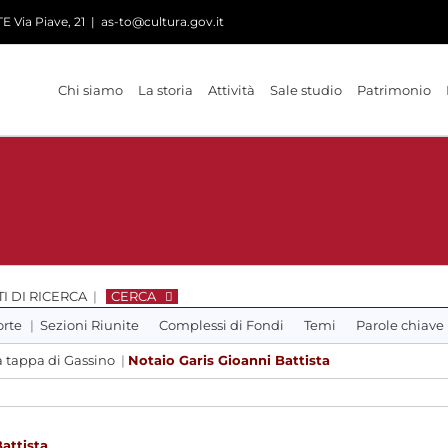
 Via Piave, 21
|
as-to@cultura.gov.it
Chi siamo
La storia
Attività
Sale studio
Patrimonio
I DI RICERCA
|
CERCA
orte
|
Sezioni Riunite
Complessi di Fondi
Temi
Parole chiave
a tappa di Gassino
|
Notaio Garis Gioanni Battista
attista