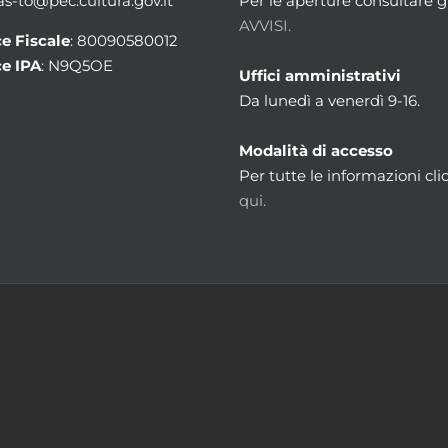
 as-to@pec.cultura.gov.it
Per le aperture consultare gl
AVVISI.
e Fiscale
: 80090580012
e IPA
: N9Q5OE
Uffici amministrativi
Da lunedì a venerdì 9-16.
Modalità di accesso
Per tutte le informazioni cli
qui.